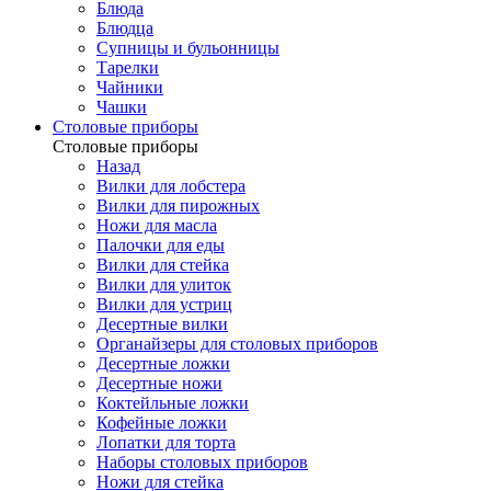
Блюда
Блюдца
Супницы и бульонницы
Тарелки
Чайники
Чашки
Cтоловые приборы
Cтоловые приборы
Назад
Вилки для лобстера
Вилки для пирожных
Ножи для масла
Палочки для еды
Вилки для стейка
Вилки для улиток
Вилки для устриц
Десертные вилки
Органайзеры для столовых приборов
Десертные ложки
Десертные ножи
Коктейльные ложки
Кофейные ложки
Лопатки для торта
Наборы столовых приборов
Ножи для стейка