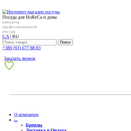
Посуда для HoReCa и дома
импортер
профессиональной
посуды
UA
|
RU
Поиск
+38‎0 (93) 677 88 83
Заказать звонок
О компании
...
Бренды
Доставка и Оплата