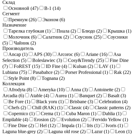
Склад
Основной (
47
)
В-1 (
14
)
Сегмент
Премиум (
26
)
Эконом (
6
)
Назначение
Тарелка глубокая (
1
)
Пиала (
2
)
Блюдо (
2
)
Крышка (
1
)
Молочник (
6
)
Салатник (
2
)
Соусник (
25
)
Соусники
(
5
)
Чайник (
2
)
Производитель
Ancap (
1
)
APS (
30
)
Arcoroc (
6
)
Ariane (
16
)
Asa
Selection (
5
)
Boleslawiec (
3
)
Cosy&Trendy (
25
)
Fine Dine
(
7
)
FoREST (
15
)
ID Fine (
4
)
Kulsan (
2
)
LAV (
1
)
Lubiana (
75
)
Pasabahce (
2
)
Porser Professional (
1
)
Rak (
22
)
Style Point (
8
)
Tognana (
2
)
Коллекция
Afrodyta (
8
)
Ameryka (
10
)
Anna (
3
)
Antoinette (
2
)
Arcadia (
6
)
Atable (
4
)
Aurea (
1
)
Banquet (
2
)
Basalt (
3
)
Be Fore (
1
)
Black yoru (
1
)
Brisbane (
3
)
Celebration (
4
)
Chefs (
2
)
Chill (RAK) (
1
)
Classic (
4
)
Classic patterns (
2
)
Copernico (
1
)
Crema (
1
)
Cuba Maron (
1
)
Dahlia (
1
)
Empilable (
4
)
Erosion (
2
)
Evolution (
2
)
Fervido Yellow (
1
)
Fine Dine (
2
)
Hel (
12
)
Impala (
1
)
Iris (
1
)
Ivoris (
1
)
Laguna blue-grey (
2
)
Laguna old rose (
2
)
Lazur (
1
)
Leon (
1
)