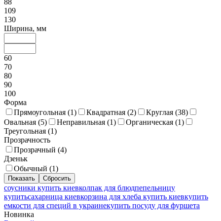
88
109
130
Ширина, мм
60
70
80
90
100
Форма
Прямоугольная (
1
)
Квадратная (
2
)
Круглая (
38
)
Овальная (
5
)
Неправильная (
1
)
Органическая (
1
)
Треугольная (
1
)
Прозрачность
Прозрачный (
4
)
Дзеньк
Обычный (
1
)
соусники купить киев
колпак для блюд
пепельницу
купить
сахарница киев
корзина для хлеба купить киев
купить
емкости для специй в украине
купить посуду для фуршета
Новинка