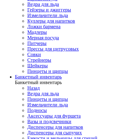
Ведра для льда
Гейзеры и джиггеры
Измельчители льда
Куллеры для напитков
Ложки бармена
Мадлеры
Мерная посуда
Питчеры
Прессы для цитрусовых
Совки
Стрейнеры
Шейкеры
Пинцеты и щипцы
Банкетный инвентарь
Банкетный инвентарь
Назад
Ведра для льда
Пинцеты и щипцы
Измельчители льда
Подносы
Аксессуары для фуршета
Вазы и подсвечники
Диспенсеры для напитков
Диспенсеры для сыпучих
Емкости и мельницы для специй