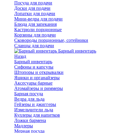
Посуда для подачи
Доски для подачи
Лопатки для подачи
Мини-ведра для подачи
Блюда для запекания
Кастрюли порционные
Корзины для подачи
Сковороды порционные, сотейники
Сланцы для подачи
Барный инвентарь
Назад
Барный инвентарь
Сифоны и капсулы
Штопоры и открывалки
Ящики и органайзеры
Аксесуары барные
Атомайзеры и риммеры
Барная посуда
Ведра для льда
Гейзеры и джиггеры
Измельчители льда
Куллеры для напитков
Ложки бармена
Мадлеры
Мерная посуда