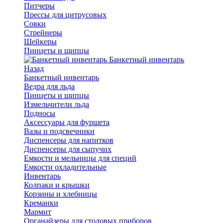
Питчеры
Прессы для цитрусовых
Совки
Стрейнеры
Шейкеры
Пинцеты и щипцы
Банкетный инвентарь
Назад
Банкетный инвентарь
Ведра для льда
Пинцеты и щипцы
Измельчители льда
Подносы
Аксессуары для фуршета
Вазы и подсвечники
Диспенсеры для напитков
Диспенсеры для сыпучих
Емкости и мельницы для специй
Емкости охладительные
Инвентарь
Колпаки и крышки
Корзины и хлебницы
Креманки
Мармит
Органайзеры для столовых приборов