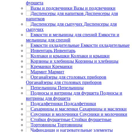
фуршета
Вазы и подсвечники
Диспенсеры для
напитков
Диспенсеры для
сыпучих
Емкости и
мельницы для специй
Емкости охладительные
Инвентарь
Колпаки и крышки
Корзины и хлебницы
Креманки
Мармит
Органайзеры для столовых приборов
Пепельницы
Подносы и
витрины для фуршета
Подсалфетники
Сахарницы и масленки
Соусники и молочники
Стойки фуршетные
Тортовницы