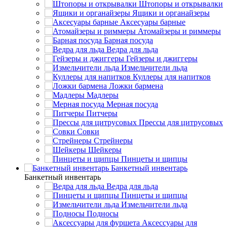
Штопоры и открывалки
Ящики и органайзеры
Аксесуары барные
Атомайзеры и риммеры
Барная посуда
Ведра для льда
Гейзеры и джиггеры
Измельчители льда
Куллеры для напитков
Ложки бармена
Мадлеры
Мерная посуда
Питчеры
Прессы для цитрусовых
Совки
Стрейнеры
Шейкеры
Пинцеты и щипцы
Банкетный инвентарь
Банкетный инвентарь
Ведра для льда
Пинцеты и щипцы
Измельчители льда
Подносы
Аксессуары для