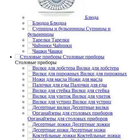
Блюда
Блюдца
Супницы и
бульонницы
Тарелки
Чайники
Чашки
Cтоловые приборы
Cтоловые приборы
Вилки для лобстера
Вилки для пирожных
Ножи для масла
Палочки для еды
Вилки для стейка
Вилки для улиток
Вилки для устриц
Десертные вилки
Органайзеры для столовых приборов
Десертные ложки
Десертные ножи
Коктейльные ложки