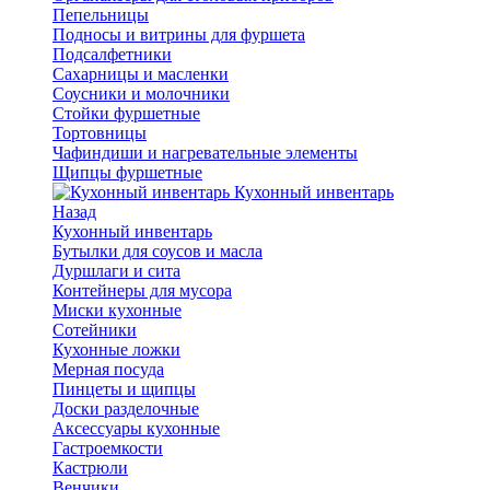
Пепельницы
Подносы и витрины для фуршета
Подсалфетники
Сахарницы и масленки
Соусники и молочники
Стойки фуршетные
Тортовницы
Чафиндиши и нагревательные элементы
Щипцы фуршетные
Кухонный инвентарь
Назад
Кухонный инвентарь
Бутылки для соусов и масла
Дуршлаги и сита
Контейнеры для мусора
Миски кухонные
Сотейники
Кухонные ложки
Мерная посуда
Пинцеты и щипцы
Доски разделочные
Аксессуары кухонные
Гастроемкости
Кастрюли
Венчики