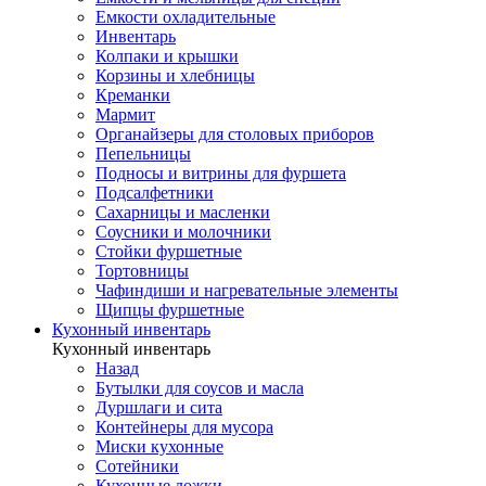
Емкости охладительные
Инвентарь
Колпаки и крышки
Корзины и хлебницы
Креманки
Мармит
Органайзеры для столовых приборов
Пепельницы
Подносы и витрины для фуршета
Подсалфетники
Сахарницы и масленки
Соусники и молочники
Стойки фуршетные
Тортовницы
Чафиндиши и нагревательные элементы
Щипцы фуршетные
Кухонный инвентарь
Кухонный инвентарь
Назад
Бутылки для соусов и масла
Дуршлаги и сита
Контейнеры для мусора
Миски кухонные
Сотейники
Кухонные ложки