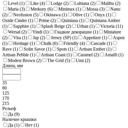
Level (
1
)
Like (
4
)
Lodge (
2
)
Lubiana (
2
)
Malibu (
2
)
Maria (
3
)
Merkury (
6
)
Minimax (
1
)
Mossa (
3
)
Nano
(
2
)
Neofusion (
5
)
Okinawa (
1
)
Olive (
1
)
Onyx (
1
)
Oxide Cinder (
1
)
Prime (
2
)
Quintana (
1
)
Quintana Amber
(
1
)
Sapphire (
1
)
Splash Beige (
2
)
Urban (
1
)
Victoria (
11
)
Wersal (
2
)
Yindi (
1
)
Гладкие декорации (
1
)
Miniature
(
2
)
Vira (
1
)
Jap (
2
)
Jersey (SP) (
1
)
Appetizer (
1
)
Aspen
(
1
)
Heritage (
1
)
Chalk (
6
)
Friendly (
4
)
Cascade (
1
)
Rave (
1
)
Solin Savor (
1
)
Spots (
1
)
Artisan Ember (
1
)
Artisan Pebble (
1
)
Artisan Coast (
1
)
Caramel (
2
)
Amalfi (
1
)
Modest Brown (
2
)
The Grid (
5
)
Umi (
2
)
Длина, мм
35
80
125
170
215
Рельеф
Да (
9
)
Наличие крышки
Да (
1
)
Нет (
1
)