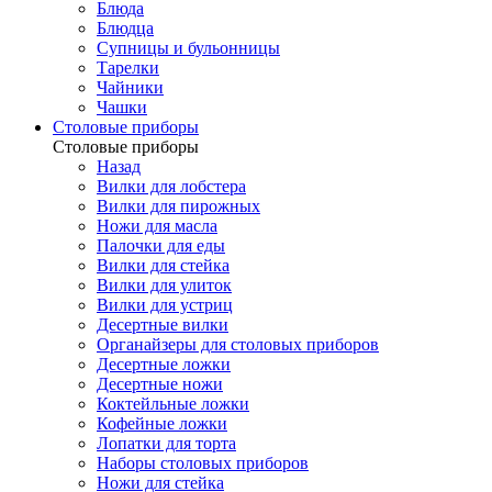
Блюда
Блюдца
Супницы и бульонницы
Тарелки
Чайники
Чашки
Cтоловые приборы
Cтоловые приборы
Назад
Вилки для лобстера
Вилки для пирожных
Ножи для масла
Палочки для еды
Вилки для стейка
Вилки для улиток
Вилки для устриц
Десертные вилки
Органайзеры для столовых приборов
Десертные ложки
Десертные ножи
Коктейльные ложки
Кофейные ложки
Лопатки для торта
Наборы столовых приборов
Ножи для стейка