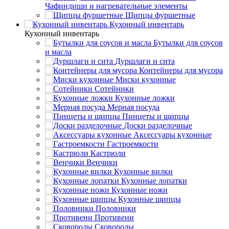
Чафиндиши и нагревательные элементы
Щипцы фуршетные
Кухонный инвентарь
Кухонный инвентарь
Бутылки для соусов
и масла
Дуршлаги и сита
Контейнеры для мусора
Миски кухонные
Сотейники
Кухонные ложки
Мерная посуда
Пинцеты и щипцы
Доски разделочные
Аксессуары кухонные
Гастроемкости
Кастрюли
Венчики
Кухонные вилки
Кухонные лопатки
Кухонные ножи
Кухонные щипцы
Половники
Противени
Сковороды