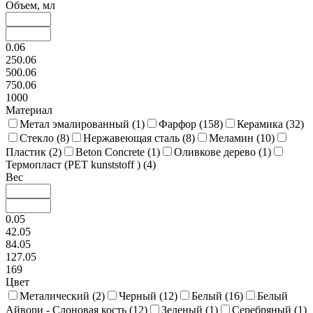
Объем, мл
0.06
250.06
500.06
750.06
1000
Материал
Метал эмалированный (
1
)
Фарфор (
158
)
Керамика (
32
)
Стекло (
8
)
Нержавеющая сталь (
8
)
Меламин (
10
)
Пластик (
2
)
Beton Concrete (
1
)
Оливкове дерево (
1
)
Термопласт (PET kunststoff ) (
4
)
Вес
0.05
42.05
84.05
127.05
169
Цвет
Металический (
2
)
Черный (
12
)
Белый (
16
)
Белый
Айвори - Слоновая кость (
12
)
Зеленый (
1
)
Серебряный (
1
)