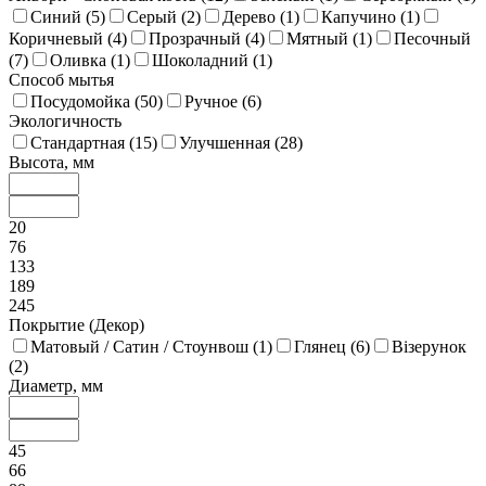
Синий (
5
)
Серый (
2
)
Дерево (
1
)
Капучино (
1
)
Коричневый (
4
)
Прозрачный (
4
)
Мятный (
1
)
Песочный
(
7
)
Оливка (
1
)
Шоколадний (
1
)
Способ мытья
Посудомойка (
50
)
Ручное (
6
)
Экологичность
Стандартная (
15
)
Улучшенная (
28
)
Высота, мм
20
76
133
189
245
Покрытие (Декор)
Матовый / Сатин / Стоунвош (
1
)
Глянец (
6
)
Візерунок
(
2
)
Диаметр, мм
45
66