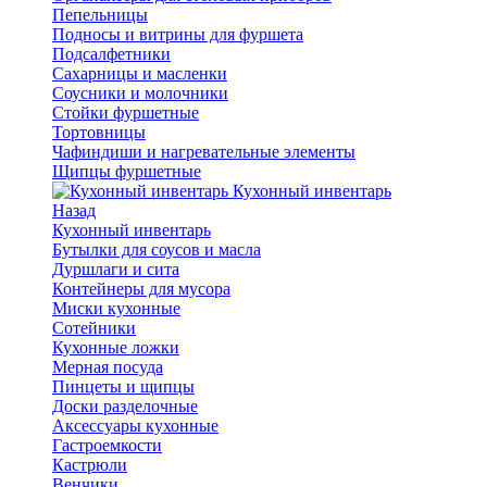
Пепельницы
Подносы и витрины для фуршета
Подсалфетники
Сахарницы и масленки
Соусники и молочники
Стойки фуршетные
Тортовницы
Чафиндиши и нагревательные элементы
Щипцы фуршетные
Кухонный инвентарь
Назад
Кухонный инвентарь
Бутылки для соусов и масла
Дуршлаги и сита
Контейнеры для мусора
Миски кухонные
Сотейники
Кухонные ложки
Мерная посуда
Пинцеты и щипцы
Доски разделочные
Аксессуары кухонные
Гастроемкости
Кастрюли
Венчики