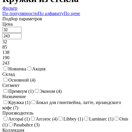
Фильтр
По популярности
По алфавиту
По цене
Подбор параметров
Цена
32
85
138
190
243
Новинка
Акция
Склад
Основной (
4
)
Сегмент
Премиум (
1
)
Эконом (
4
)
Назначение
Кружка (
1
)
Бокал для глинтвейна, латте, ирландского
кофе (
7
)
Производитель
Arcopal (
1
)
Arcoroc (
4
)
Libbey (
1
)
Luminarc (
1
)
Onis
(
1
)
Pasabahce (
3
)
Коллекция