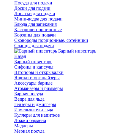
Посуда для подачи
Доски для подачи
Лопатки для подачи
Мини-ведра для подачи
Блюда для запекания
Кастрюли порционные
Корзины для подачи
Сковороды порционные, сотейники
Сланцы для подачи
Барный инвентарь
Назад
Барный инвентарь
Сифоны и капсулы
Штопоры и открывалки
Ящики и органайзеры
Аксесуары барные
Атомайзеры и риммеры
Барная посуда
Ведра для льда
Гейзеры и джиггеры
Измельчители льда
Куллеры для напитков
Ложки бармена
Мадлеры
Мерная посуда