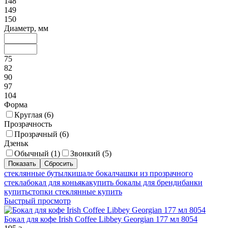
148
149
150
Диаметр, мм
75
82
90
97
104
Форма
Круглая (
6
)
Прозрачность
Прозрачный (
6
)
Дзеньк
Обычный (
1
)
Звонкий (
5
)
стеклянные бутылки
шале бокал
чашки из прозрачного
стекла
бокал для коньяка
купить бокалы для бренди
банки
купить
стопки стеклянные купить
Быстрый просмотр
Бокал для кофе Irish Coffee Libbey Georgian 177 мл 8054