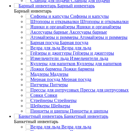
Сланцы для подачи
Барный инвентарь
Барный инвентарь
Сифоны и капсулы
Штопоры и открывалки
Ящики и органайзеры
Аксесуары барные
Атомайзеры и риммеры
Барная посуда
Ведра для льда
Гейзеры и джиггеры
Измельчители льда
Куллеры для напитков
Ложки бармена
Мадлеры
Мерная посуда
Питчеры
Прессы для цитрусовых
Совки
Стрейнеры
Шейкеры
Пинцеты и щипцы
Банкетный инвентарь
Банкетный инвентарь
Ведра для льда