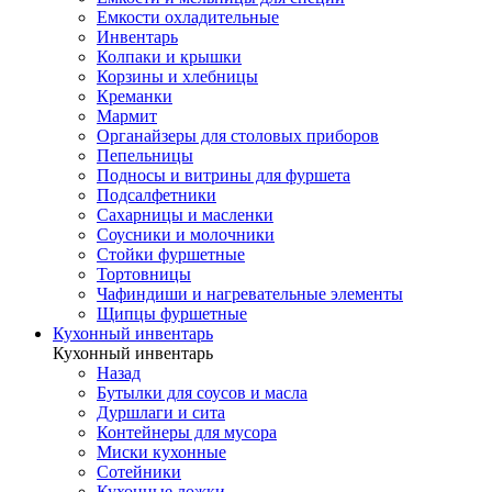
Емкости охладительные
Инвентарь
Колпаки и крышки
Корзины и хлебницы
Креманки
Мармит
Органайзеры для столовых приборов
Пепельницы
Подносы и витрины для фуршета
Подсалфетники
Сахарницы и масленки
Соусники и молочники
Стойки фуршетные
Тортовницы
Чафиндиши и нагревательные элементы
Щипцы фуршетные
Кухонный инвентарь
Кухонный инвентарь
Назад
Бутылки для соусов и масла
Дуршлаги и сита
Контейнеры для мусора
Миски кухонные
Сотейники
Кухонные ложки