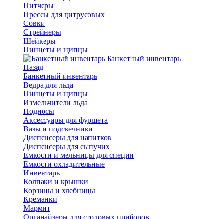
Питчеры
Прессы для цитрусовых
Совки
Стрейнеры
Шейкеры
Пинцеты и щипцы
Банкетный инвентарь
Назад
Банкетный инвентарь
Ведра для льда
Пинцеты и щипцы
Измельчители льда
Подносы
Аксессуары для фуршета
Вазы и подсвечники
Диспенсеры для напитков
Диспенсеры для сыпучих
Емкости и мельницы для специй
Емкости охладительные
Инвентарь
Колпаки и крышки
Корзины и хлебницы
Креманки
Мармит
Органайзеры для столовых приборов