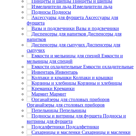
Пинцеты и щипцы
Измельчители льда
Подносы
Аксессуары для
фуршета
Вазы и подсвечники
Диспенсеры для
напитков
Диспенсеры для
сыпучих
Емкости и
мельницы для специй
Емкости охладительные
Инвентарь
Колпаки и крышки
Корзины и хлебницы
Креманки
Мармит
Органайзеры для столовых приборов
Пепельницы
Подносы и
витрины для фуршета
Подсалфетники
Сахарницы и масленки