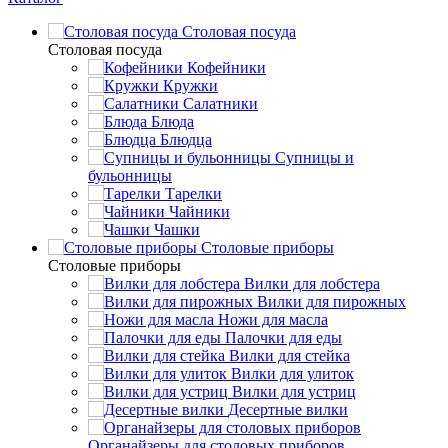
Столовая посуда
Столовая посуда
Кофейники
Кружки
Салатники
Блюда
Блюдца
Супницы и
бульонницы
Тарелки
Чайники
Чашки
Cтоловые приборы
Cтоловые приборы
Вилки для лобстера
Вилки для пирожных
Ножи для масла
Палочки для еды
Вилки для стейка
Вилки для улиток
Вилки для устриц
Десертные вилки
Органайзеры для столовых приборов