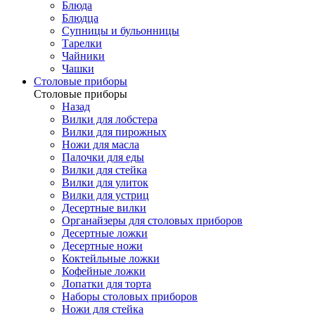
Блюда
Блюдца
Супницы и бульонницы
Тарелки
Чайники
Чашки
Cтоловые приборы
Cтоловые приборы
Назад
Вилки для лобстера
Вилки для пирожных
Ножи для масла
Палочки для еды
Вилки для стейка
Вилки для улиток
Вилки для устриц
Десертные вилки
Органайзеры для столовых приборов
Десертные ложки
Десертные ножи
Коктейльные ложки
Кофейные ложки
Лопатки для торта
Наборы столовых приборов
Ножи для стейка