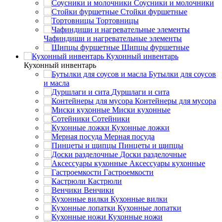
Соусники и молочники
Стойки фуршетные
Тортовницы
Чафиндиши и нагревательные элементы
Щипцы фуршетные
Кухонный инвентарь
Кухонный инвентарь
Бутылки для соусов
и масла
Дуршлаги и сита
Контейнеры для мусора
Миски кухонные
Сотейники
Кухонные ложки
Мерная посуда
Пинцеты и щипцы
Доски разделочные
Аксессуары кухонные
Гастроемкости
Кастрюли
Венчики
Кухонные вилки
Кухонные лопатки
Кухонные ножи