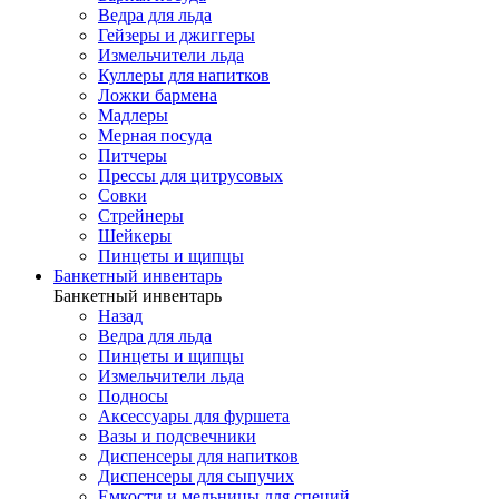
Ведра для льда
Гейзеры и джиггеры
Измельчители льда
Куллеры для напитков
Ложки бармена
Мадлеры
Мерная посуда
Питчеры
Прессы для цитрусовых
Совки
Стрейнеры
Шейкеры
Пинцеты и щипцы
Банкетный инвентарь
Банкетный инвентарь
Назад
Ведра для льда
Пинцеты и щипцы
Измельчители льда
Подносы
Аксессуары для фуршета
Вазы и подсвечники
Диспенсеры для напитков
Диспенсеры для сыпучих
Емкости и мельницы для специй