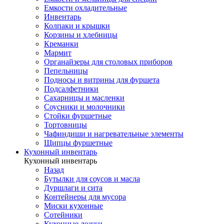
Емкости охладительные
Инвентарь
Колпаки и крышки
Корзины и хлебницы
Креманки
Мармит
Органайзеры для столовых приборов
Пепельницы
Подносы и витрины для фуршета
Подсалфетники
Сахарницы и масленки
Соусники и молочники
Стойки фуршетные
Тортовницы
Чафиндиши и нагревательные элементы
Щипцы фуршетные
Кухонный инвентарь
Кухонный инвентарь
Назад
Бутылки для соусов и масла
Дуршлаги и сита
Контейнеры для мусора
Миски кухонные
Сотейники
Кухонные ложки