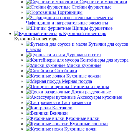
Соусники и молочники
Стойки фуршетные
Тортовницы
Чафиндиши и нагревательные элементы
Щипцы фуршетные
Кухонный инвентарь
Кухонный инвентарь
Бутылки для соусов
и масла
Дуршлаги и сита
Контейнеры для мусора
Миски кухонные
Сотейники
Кухонные ложки
Мерная посуда
Пинцеты и щипцы
Доски разделочные
Аксессуары кухонные
Гастроемкости
Кастрюли
Венчики
Кухонные вилки
Кухонные лопатки
Кухонные ножи