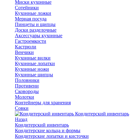
Миски кухонные
Сотейники
Кухонные ложки
Мерная посуда
Пинцеты и щипцы
Доски разделочные
Аксессуары кухонные
Гастроемкости
Кастрюли
Венчики
Кухонные вилки
Кухонные лопатки
Кухонные ножи
Кухонные щипцы
Половники
Противени
Сковороды
Молотки
Контейнеры для хранения
Совки
Кондитерский инвентарь
Назад
Кондитерский инвентарь
Кондитерские кольца и формы
Кондитерские лопатки и кисточки