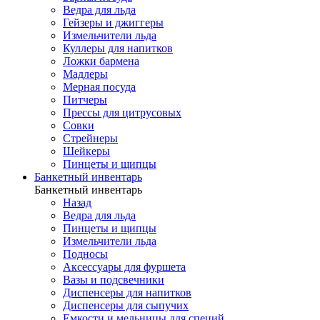
Ведра для льда
Гейзеры и джиггеры
Измельчители льда
Куллеры для напитков
Ложки бармена
Мадлеры
Мерная посуда
Питчеры
Прессы для цитрусовых
Совки
Стрейнеры
Шейкеры
Пинцеты и щипцы
Банкетный инвентарь
Банкетный инвентарь
Назад
Ведра для льда
Пинцеты и щипцы
Измельчители льда
Подносы
Аксессуары для фуршета
Вазы и подсвечники
Диспенсеры для напитков
Диспенсеры для сыпучих
Емкости и мельницы для специй