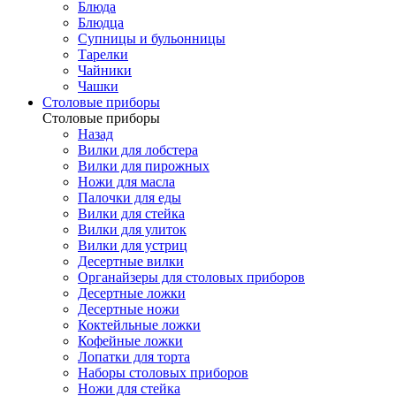
Блюда
Блюдца
Супницы и бульонницы
Тарелки
Чайники
Чашки
Cтоловые приборы
Cтоловые приборы
Назад
Вилки для лобстера
Вилки для пирожных
Ножи для масла
Палочки для еды
Вилки для стейка
Вилки для улиток
Вилки для устриц
Десертные вилки
Органайзеры для столовых приборов
Десертные ложки
Десертные ножи
Коктейльные ложки
Кофейные ложки
Лопатки для торта
Наборы столовых приборов
Ножи для стейка