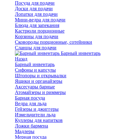
Посуда для подачи
Доски для подачи
Лопатки для подачи
Мини-ведра для подачи
Блюда для запекания
Кастрюли порционные
Корзины для подачи
Сковороды порционные, сотейники
Сланцы для подачи
Барный инвентарь
Назад
Барный инвентарь
Сифоны и капсулы
Штопоры и открывалки
Ящики и органайзеры
Аксесуары барные
Атомайзеры и риммеры
Барная посуда
Ведра для льда
Гейзеры и джиггеры
Измельчители льда
Куллеры для напитков
Ложки бармена
Мадлеры
Мерная посуда