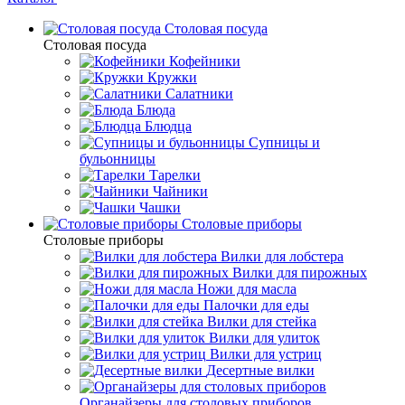
Столовая посуда
Столовая посуда
Кофейники
Кружки
Салатники
Блюда
Блюдца
Супницы и
бульонницы
Тарелки
Чайники
Чашки
Cтоловые приборы
Cтоловые приборы
Вилки для лобстера
Вилки для пирожных
Ножи для масла
Палочки для еды
Вилки для стейка
Вилки для улиток
Вилки для устриц
Десертные вилки
Органайзеры для столовых приборов