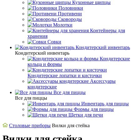
Кухонные щипцы
Половники
Противени
Сковороды
Молотки
Контейнеры для
хранения
Совки
Кондитерский инвентарь
Кондитерский инвентарь
Кондитерские
кольца и формы
Кондитерские лопатки и кисточки
Аксессуары
кондитерские
Все для пиццы
Все для пиццы
Инвентарь для пиццы
Формы для пиццы
Щетки для печи
Cтоловые приборы
Вилки для стейка
Вилки для стейка