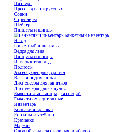
Питчеры
Прессы для цитрусовых
Совки
Стрейнеры
Шейкеры
Пинцеты и щипцы
Банкетный инвентарь
Назад
Банкетный инвентарь
Ведра для льда
Пинцеты и щипцы
Измельчители льда
Подносы
Аксессуары для фуршета
Вазы и подсвечники
Диспенсеры для напитков
Диспенсеры для сыпучих
Емкости и мельницы для специй
Емкости охладительные
Инвентарь
Колпаки и крышки
Корзины и хлебницы
Креманки
Мармит
Органайзеры для столовых приборов