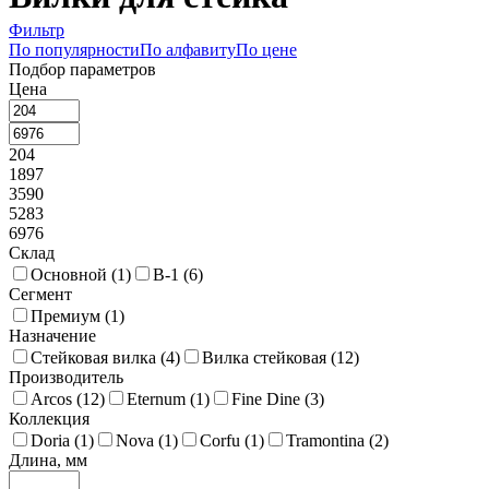
Фильтр
По популярности
По алфавиту
По цене
Подбор параметров
Цена
204
1897
3590
5283
6976
Склад
Основной (
1
)
В-1 (
6
)
Сегмент
Премиум (
1
)
Назначение
Стейковая вилка (
4
)
Вилка стейковая (
12
)
Производитель
Arcos (
12
)
Eternum (
1
)
Fine Dine (
3
)
Коллекция
Doria (
1
)
Nova (
1
)
Corfu (
1
)
Tramontina (
2
)
Длина, мм