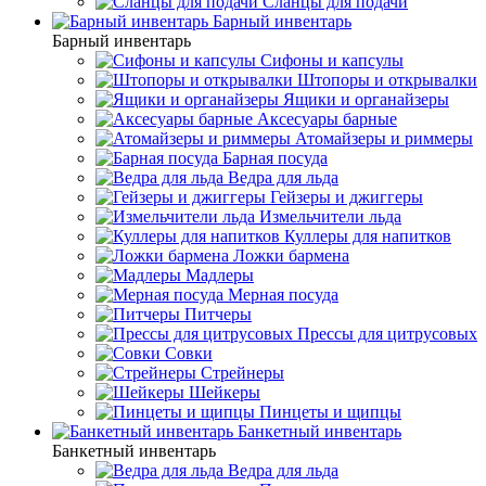
Сланцы для подачи
Барный инвентарь
Барный инвентарь
Сифоны и капсулы
Штопоры и открывалки
Ящики и органайзеры
Аксесуары барные
Атомайзеры и риммеры
Барная посуда
Ведра для льда
Гейзеры и джиггеры
Измельчители льда
Куллеры для напитков
Ложки бармена
Мадлеры
Мерная посуда
Питчеры
Прессы для цитрусовых
Совки
Стрейнеры
Шейкеры
Пинцеты и щипцы
Банкетный инвентарь
Банкетный инвентарь
Ведра для льда