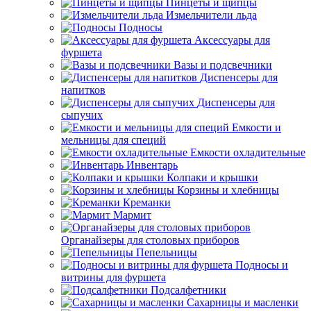
Пинцеты и щипцы
Измельчители льда
Подносы
Аксессуары для
фуршета
Вазы и подсвечники
Диспенсеры для
напитков
Диспенсеры для
сыпучих
Емкости и
мельницы для специй
Емкости охладительные
Инвентарь
Колпаки и крышки
Корзины и хлебницы
Креманки
Мармит
Органайзеры для столовых приборов
Пепельницы
Подносы и
витрины для фуршета
Подсалфетники
Сахарницы и масленки