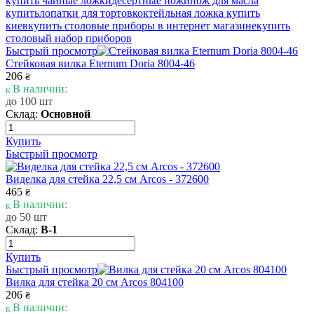
купить чайные ложки
десертные ножи
нож для масла
купить
лопатки для тортов
коктейльная ложка купить
киев
купить столовые приборы в интернет магазине
купить
столовый набор приборов
Быстрый просмотр
Стейковая вилка Eternum Doria 8004-46
206
₴
В наличии:
до 100 шт
Склад:
Основной
Купить
Быстрый просмотр
Виделка для стейка 22,5 см Arcos - 372600
465
₴
В наличии:
до 50 шт
Склад:
В-1
Купить
Быстрый просмотр
Вилка для стейка 20 см Arcos 804100
206
₴
В наличии: