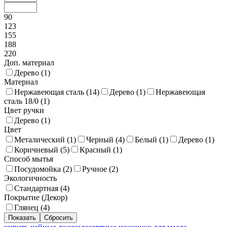
90
123
155
188
220
Доп. материал
Дерево (
1
)
Материал
Нержавеющая сталь (
14
)
Дерево (
1
)
Нержавеющая
сталь 18/0 (
1
)
Цвет ручки
Дерево (
1
)
Цвет
Металический (
1
)
Черный (
4
)
Белый (
1
)
Дерево (
1
)
Коричневый (
5
)
Красный (
1
)
Способ мытья
Посудомойка (
2
)
Ручное (
2
)
Экологичность
Стандартная (
4
)
Покрытие (Декор)
Глянец (
4
)