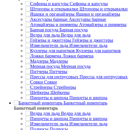
Сифоны и капсулы
Штопоры и открывалки
Ящики и органайзеры
Аксесуары барные
Атомайзеры и риммеры
Барная посуда
Ведра для льда
Гейзеры и джиггеры
Измельчители льда
Куллеры для напитков
Ложки бармена
Мадлеры
Мерная посуда
Питчеры
Прессы для цитрусовых
Совки
Стрейнеры
Шейкеры
Пинцеты и щипцы
Банкетный инвентарь
Банкетный инвентарь
Ведра для льда
Пинцеты и щипцы
Измельчители льда
Подносы