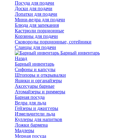
Посуда для подачи
Доски для подачи
Лопатки для подачи
Мини-ведра для подачи
Блюда для запекания
Кастрюли порционные
Корзины для подачи
Сковороды порционные, сотейники
Сланцы для подачи
Барный инвентарь
Назад
Барный инвентарь
Сифоны и капсулы
Штопоры и открывалки
Ящики и органайзеры
Аксесуары барные
Атомайзеры и риммеры
Барная посуда
Ведра для льда
Гейзеры и джиггеры
Измельчители льда
Куллеры для напитков
Ложки бармена
Мадлеры
Мерная посуда