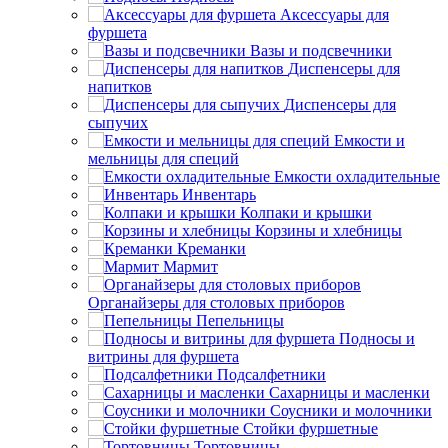
Аксессуары для
фуршета
Вазы и подсвечники
Диспенсеры для
напитков
Диспенсеры для
сыпучих
Емкости и
мельницы для специй
Емкости охладительные
Инвентарь
Колпаки и крышки
Корзины и хлебницы
Креманки
Мармит
Органайзеры для столовых приборов
Пепельницы
Подносы и
витрины для фуршета
Подсалфетники
Сахарницы и масленки
Соусники и молочники
Стойки фуршетные
Тортовницы