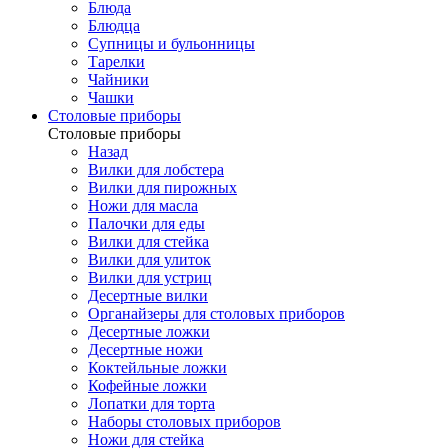
Блюда
Блюдца
Супницы и бульонницы
Тарелки
Чайники
Чашки
Cтоловые приборы
Cтоловые приборы
Назад
Вилки для лобстера
Вилки для пирожных
Ножи для масла
Палочки для еды
Вилки для стейка
Вилки для улиток
Вилки для устриц
Десертные вилки
Органайзеры для столовых приборов
Десертные ложки
Десертные ножи
Коктейльные ложки
Кофейные ложки
Лопатки для торта
Наборы столовых приборов
Ножи для стейка