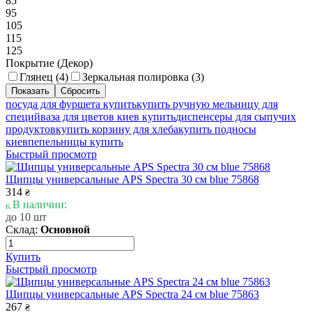
85
95
105
115
125
Покрытие (Декор)
Глянец (
4
)
Зеркальная полировка (
3
)
посуда для фуршета купить
купить ручную мельницу для
специй
ваза для цветов киев купить
диспенсеры для сыпучих
продуктов
купить корзину для хлеба
купить подносы
киев
пепельницы купить
Быстрый просмотр
Щипцы универсальные APS Spectra 30 см blue 75868
314
₴
В наличии:
до 10 шт
Склад:
Основной
Купить
Быстрый просмотр
Щипцы универсальные APS Spectra 24 см blue 75863
267
₴