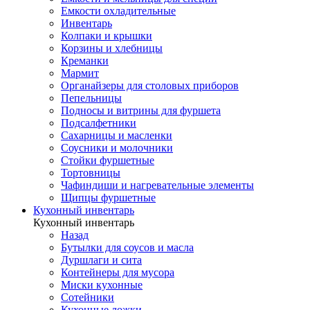
Емкости охладительные
Инвентарь
Колпаки и крышки
Корзины и хлебницы
Креманки
Мармит
Органайзеры для столовых приборов
Пепельницы
Подносы и витрины для фуршета
Подсалфетники
Сахарницы и масленки
Соусники и молочники
Стойки фуршетные
Тортовницы
Чафиндиши и нагревательные элементы
Щипцы фуршетные
Кухонный инвентарь
Кухонный инвентарь
Назад
Бутылки для соусов и масла
Дуршлаги и сита
Контейнеры для мусора
Миски кухонные
Сотейники
Кухонные ложки