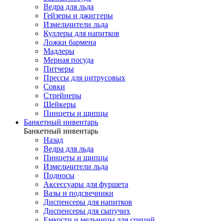
Ведра для льда
Гейзеры и джиггеры
Измельчители льда
Куллеры для напитков
Ложки бармена
Мадлеры
Мерная посуда
Питчеры
Прессы для цитрусовых
Совки
Стрейнеры
Шейкеры
Пинцеты и щипцы
Банкетный инвентарь
Банкетный инвентарь
Назад
Ведра для льда
Пинцеты и щипцы
Измельчители льда
Подносы
Аксессуары для фуршета
Вазы и подсвечники
Диспенсеры для напитков
Диспенсеры для сыпучих
Емкости и мельницы для специй