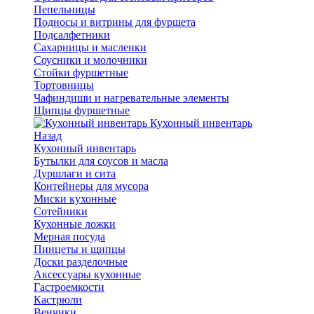
Пепельницы
Подносы и витрины для фуршета
Подсалфетники
Сахарницы и масленки
Соусники и молочники
Стойки фуршетные
Тортовницы
Чафиндиши и нагревательные элементы
Щипцы фуршетные
Кухонный инвентарь
Назад
Кухонный инвентарь
Бутылки для соусов и масла
Дуршлаги и сита
Контейнеры для мусора
Миски кухонные
Сотейники
Кухонные ложки
Мерная посуда
Пинцеты и щипцы
Доски разделочные
Аксессуары кухонные
Гастроемкости
Кастрюли
Венчики