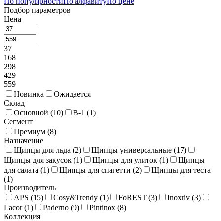
По популярности
По алфавиту
По цене
Подбор параметров
Цена
37
168
298
429
559
Новинка
Ожидается
Склад
Основной (
10
)
В-1 (
1
)
Сегмент
Премиум (
8
)
Назначение
Щипцы для льда (
2
)
Щипцы универсальные (
17
)
Щипцы для закусок (
1
)
Щипцы для улиток (
1
)
Щипцы
для салата (
1
)
Щипцы для спагетти (
2
)
Щипцы для теста
(
1
)
Производитель
APS (
15
)
Cosy&Trendy (
1
)
FoREST (
3
)
Inoxriv (
3
)
Lacor (
1
)
Paderno (
9
)
Pintinox (
8
)
Коллекция