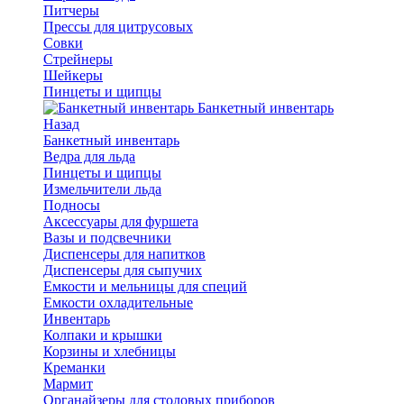
Питчеры
Прессы для цитрусовых
Совки
Стрейнеры
Шейкеры
Пинцеты и щипцы
Банкетный инвентарь
Назад
Банкетный инвентарь
Ведра для льда
Пинцеты и щипцы
Измельчители льда
Подносы
Аксессуары для фуршета
Вазы и подсвечники
Диспенсеры для напитков
Диспенсеры для сыпучих
Емкости и мельницы для специй
Емкости охладительные
Инвентарь
Колпаки и крышки
Корзины и хлебницы
Креманки
Мармит
Органайзеры для столовых приборов