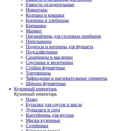
Емкости охладительные
Инвентарь
Колпаки и крышки
Корзины и хлебницы
Креманки
Мармит
Органайзеры для столовых приборов
Пепельницы
Подносы и витрины для фуршета
Подсалфетники
Сахарницы и масленки
Соусники и молочники
Стойки фуршетные
Тортовницы
Чафиндиши и нагревательные элементы
Щипцы фуршетные
Кухонный инвентарь
Кухонный инвентарь
Назад
Бутылки для соусов и масла
Дуршлаги и сита
Контейнеры для мусора
Миски кухонные
Сотейники
Кухонные ложки