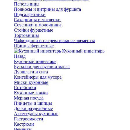
Пепельницы
Подносы и витрины для фуршета
Подсалфетники
Сахарницы и масленки
Соусники и молочники
Стойки фуршетные
Тортовницы
Чафиндиши и нагревательные элементы
Щипцы фуршетные
Кухонный инвентарь
Назад
Кухонный инвентарь
Бутылки для соусов и масла
Дуршлаги и сита
Контейнеры для мусора
Миски кухонные
Сотейники
Кухонные ложки
Мерная посуда
Пинцеты и щипцы
Доски разделочные
Аксессуары кухонные
Гастроемкости
Кастрюли
Венчики