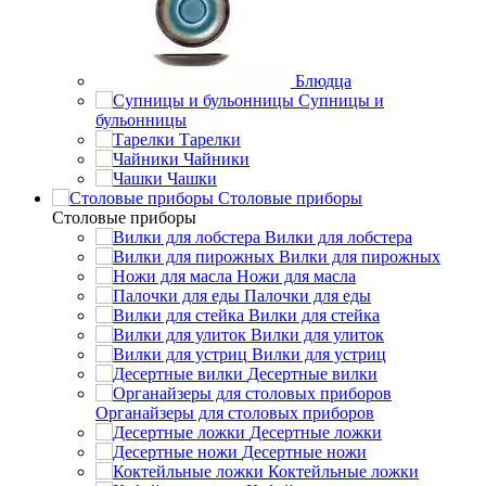
Блюдца
Супницы и
бульонницы
Тарелки
Чайники
Чашки
Cтоловые приборы
Cтоловые приборы
Вилки для лобстера
Вилки для пирожных
Ножи для масла
Палочки для еды
Вилки для стейка
Вилки для улиток
Вилки для устриц
Десертные вилки
Органайзеры для столовых приборов
Десертные ложки
Десертные ножи
Коктейльные ложки