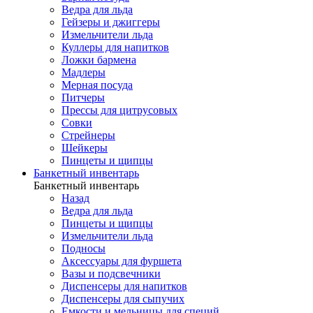
Ведра для льда
Гейзеры и джиггеры
Измельчители льда
Куллеры для напитков
Ложки бармена
Мадлеры
Мерная посуда
Питчеры
Прессы для цитрусовых
Совки
Стрейнеры
Шейкеры
Пинцеты и щипцы
Банкетный инвентарь
Банкетный инвентарь
Назад
Ведра для льда
Пинцеты и щипцы
Измельчители льда
Подносы
Аксессуары для фуршета
Вазы и подсвечники
Диспенсеры для напитков
Диспенсеры для сыпучих
Емкости и мельницы для специй