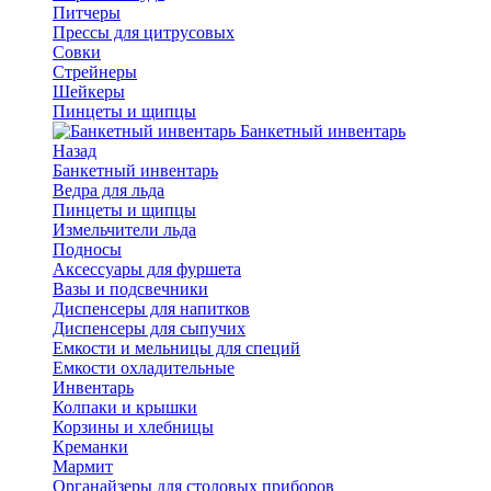
Питчеры
Прессы для цитрусовых
Совки
Стрейнеры
Шейкеры
Пинцеты и щипцы
Банкетный инвентарь
Назад
Банкетный инвентарь
Ведра для льда
Пинцеты и щипцы
Измельчители льда
Подносы
Аксессуары для фуршета
Вазы и подсвечники
Диспенсеры для напитков
Диспенсеры для сыпучих
Емкости и мельницы для специй
Емкости охладительные
Инвентарь
Колпаки и крышки
Корзины и хлебницы
Креманки
Мармит
Органайзеры для столовых приборов