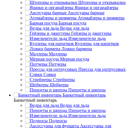
Штопоры и открывалки
Ящики и органайзеры
Аксесуары барные
Атомайзеры и риммеры
Барная посуда
Ведра для льда
Гейзеры и джиггеры
Измельчители льда
Куллеры для напитков
Ложки бармена
Мадлеры
Мерная посуда
Питчеры
Прессы для цитрусовых
Совки
Стрейнеры
Шейкеры
Пинцеты и щипцы
Банкетный инвентарь
Банкетный инвентарь
Ведра для льда
Пинцеты и щипцы
Измельчители льда
Подносы
Аксессуары для