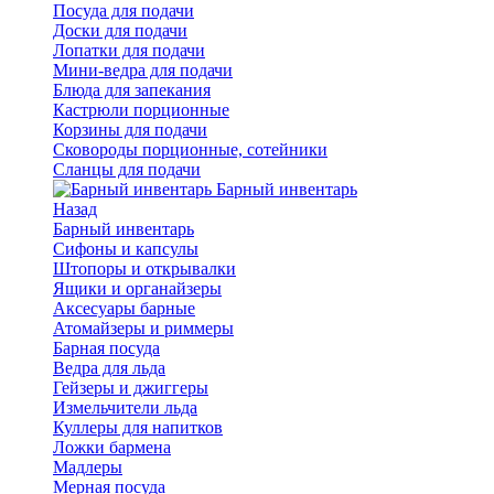
Посуда для подачи
Доски для подачи
Лопатки для подачи
Мини-ведра для подачи
Блюда для запекания
Кастрюли порционные
Корзины для подачи
Сковороды порционные, сотейники
Сланцы для подачи
Барный инвентарь
Назад
Барный инвентарь
Сифоны и капсулы
Штопоры и открывалки
Ящики и органайзеры
Аксесуары барные
Атомайзеры и риммеры
Барная посуда
Ведра для льда
Гейзеры и джиггеры
Измельчители льда
Куллеры для напитков
Ложки бармена
Мадлеры
Мерная посуда