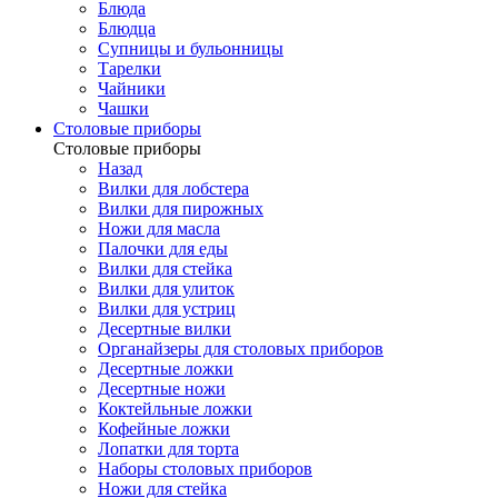
Блюда
Блюдца
Супницы и бульонницы
Тарелки
Чайники
Чашки
Cтоловые приборы
Cтоловые приборы
Назад
Вилки для лобстера
Вилки для пирожных
Ножи для масла
Палочки для еды
Вилки для стейка
Вилки для улиток
Вилки для устриц
Десертные вилки
Органайзеры для столовых приборов
Десертные ложки
Десертные ножи
Коктейльные ложки
Кофейные ложки
Лопатки для торта
Наборы столовых приборов
Ножи для стейка