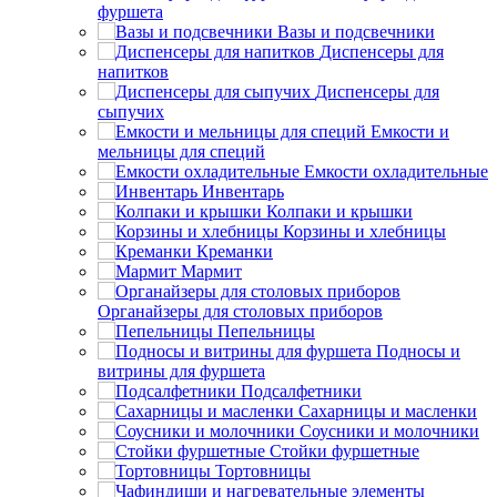
фуршета
Вазы и подсвечники
Диспенсеры для
напитков
Диспенсеры для
сыпучих
Емкости и
мельницы для специй
Емкости охладительные
Инвентарь
Колпаки и крышки
Корзины и хлебницы
Креманки
Мармит
Органайзеры для столовых приборов
Пепельницы
Подносы и
витрины для фуршета
Подсалфетники
Сахарницы и масленки
Соусники и молочники
Стойки фуршетные
Тортовницы