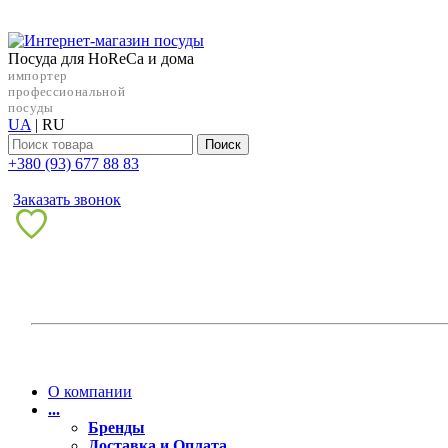
Посуда для HoReCa и дома
импортер
профессиональной
посуды
UA
|
RU
Поиск
+38‎0 (93) 677 88 83
Заказать звонок
О компании
...
Бренды
Доставка и Оплата