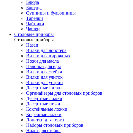
Блюда
Блюдца
Супницы и бульонницы
Тарелки
Чайники
Чашки
Cтоловые приборы
Cтоловые приборы
Назад
Вилки для лобстера
Вилки для пирожных
Ножи для масла
Палочки для еды
Вилки для стейка
Вилки для улиток
Вилки для устриц
Десертные вилки
Органайзеры для столовых приборов
Десертные ложки
Десертные ножи
Коктейльные ложки
Кофейные ложки
Лопатки для торта
Наборы столовых приборов
Ножи для стейка