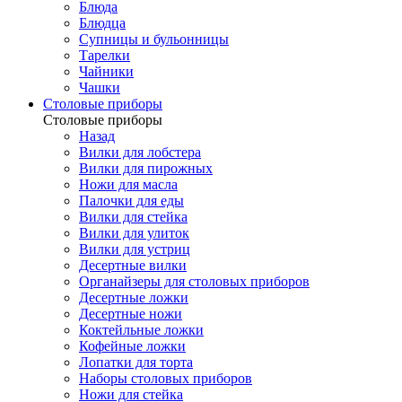
Блюда
Блюдца
Супницы и бульонницы
Тарелки
Чайники
Чашки
Cтоловые приборы
Cтоловые приборы
Назад
Вилки для лобстера
Вилки для пирожных
Ножи для масла
Палочки для еды
Вилки для стейка
Вилки для улиток
Вилки для устриц
Десертные вилки
Органайзеры для столовых приборов
Десертные ложки
Десертные ножи
Коктейльные ложки
Кофейные ложки
Лопатки для торта
Наборы столовых приборов
Ножи для стейка