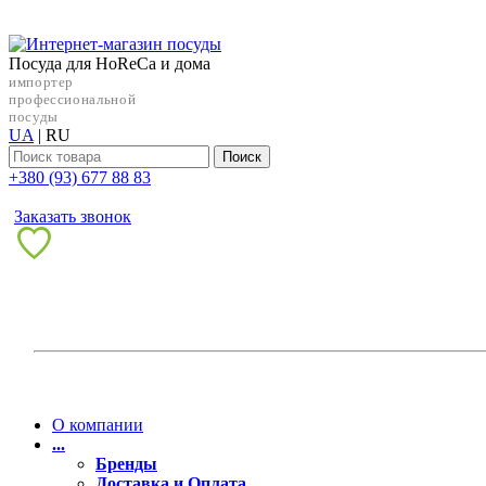
Посуда для HoReCa и дома
импортер
профессиональной
посуды
UA
|
RU
Поиск
+38‎0 (93) 677 88 83
Заказать звонок
О компании
...
Бренды
Доставка и Оплата