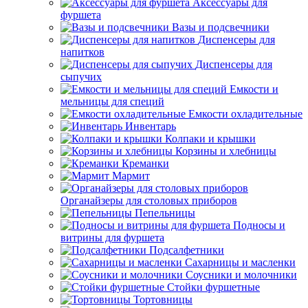
Аксессуары для
фуршета
Вазы и подсвечники
Диспенсеры для
напитков
Диспенсеры для
сыпучих
Емкости и
мельницы для специй
Емкости охладительные
Инвентарь
Колпаки и крышки
Корзины и хлебницы
Креманки
Мармит
Органайзеры для столовых приборов
Пепельницы
Подносы и
витрины для фуршета
Подсалфетники
Сахарницы и масленки
Соусники и молочники
Стойки фуршетные
Тортовницы