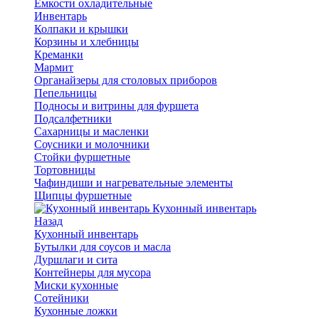
Емкости охладительные
Инвентарь
Колпаки и крышки
Корзины и хлебницы
Креманки
Мармит
Органайзеры для столовых приборов
Пепельницы
Подносы и витрины для фуршета
Подсалфетники
Сахарницы и масленки
Соусники и молочники
Стойки фуршетные
Тортовницы
Чафиндиши и нагревательные элементы
Щипцы фуршетные
Кухонный инвентарь
Назад
Кухонный инвентарь
Бутылки для соусов и масла
Дуршлаги и сита
Контейнеры для мусора
Миски кухонные
Сотейники
Кухонные ложки