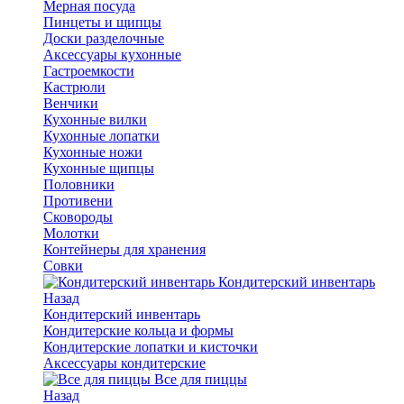
Мерная посуда
Пинцеты и щипцы
Доски разделочные
Аксессуары кухонные
Гастроемкости
Кастрюли
Венчики
Кухонные вилки
Кухонные лопатки
Кухонные ножи
Кухонные щипцы
Половники
Противени
Сковороды
Молотки
Контейнеры для хранения
Совки
Кондитерский инвентарь
Назад
Кондитерский инвентарь
Кондитерские кольца и формы
Кондитерские лопатки и кисточки
Аксессуары кондитерские
Все для пиццы
Назад