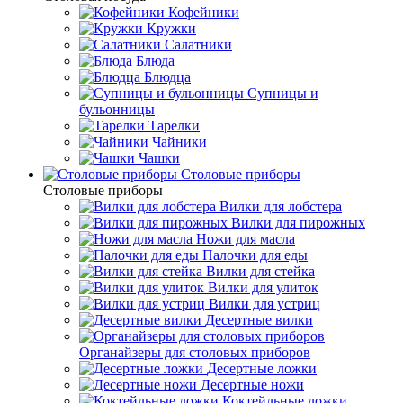
Кофейники
Кружки
Салатники
Блюда
Блюдца
Супницы и
бульонницы
Тарелки
Чайники
Чашки
Cтоловые приборы
Cтоловые приборы
Вилки для лобстера
Вилки для пирожных
Ножи для масла
Палочки для еды
Вилки для стейка
Вилки для улиток
Вилки для устриц
Десертные вилки
Органайзеры для столовых приборов
Десертные ложки
Десертные ножи
Коктейльные ложки