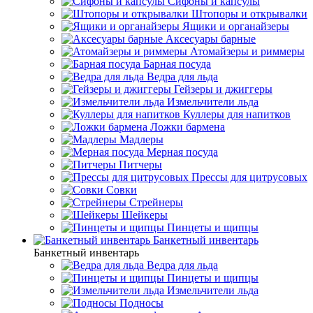
Сифоны и капсулы
Штопоры и открывалки
Ящики и органайзеры
Аксесуары барные
Атомайзеры и риммеры
Барная посуда
Ведра для льда
Гейзеры и джиггеры
Измельчители льда
Куллеры для напитков
Ложки бармена
Мадлеры
Мерная посуда
Питчеры
Прессы для цитрусовых
Совки
Стрейнеры
Шейкеры
Пинцеты и щипцы
Банкетный инвентарь
Банкетный инвентарь
Ведра для льда
Пинцеты и щипцы
Измельчители льда
Подносы