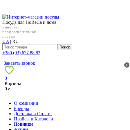
Посуда для HoReCa и дома
импортер
профессиональной
посуды
UA
|
RU
Поиск
+38‎0 (93) 677 88 83
Заказать звонок
0
0
Корзина
0
₴
О компании
Бренды
Доставка и Оплата
Прайсы и Каталоги
Новинки
Акции