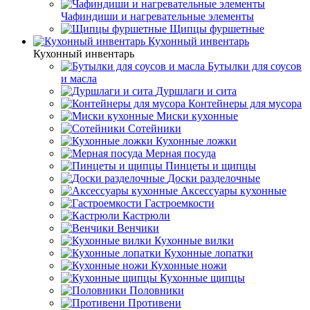
Чафиндиши и нагревательные элементы
Щипцы фуршетные
Кухонный инвентарь
Кухонный инвентарь
Бутылки для соусов
и масла
Дуршлаги и сита
Контейнеры для мусора
Миски кухонные
Сотейники
Кухонные ложки
Мерная посуда
Пинцеты и щипцы
Доски разделочные
Аксессуары кухонные
Гастроемкости
Кастрюли
Венчики
Кухонные вилки
Кухонные лопатки
Кухонные ножи
Кухонные щипцы
Половники
Противени