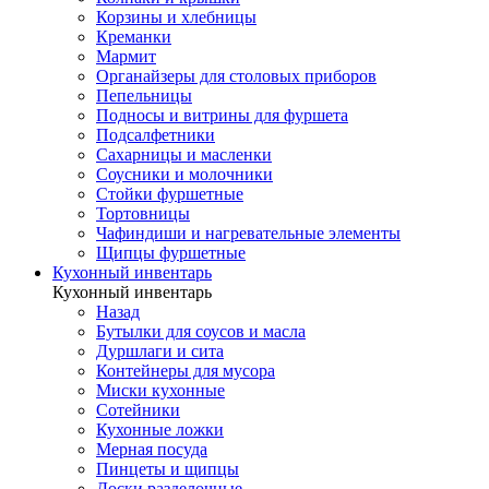
Корзины и хлебницы
Креманки
Мармит
Органайзеры для столовых приборов
Пепельницы
Подносы и витрины для фуршета
Подсалфетники
Сахарницы и масленки
Соусники и молочники
Стойки фуршетные
Тортовницы
Чафиндиши и нагревательные элементы
Щипцы фуршетные
Кухонный инвентарь
Кухонный инвентарь
Назад
Бутылки для соусов и масла
Дуршлаги и сита
Контейнеры для мусора
Миски кухонные
Сотейники
Кухонные ложки
Мерная посуда
Пинцеты и щипцы
Доски разделочные