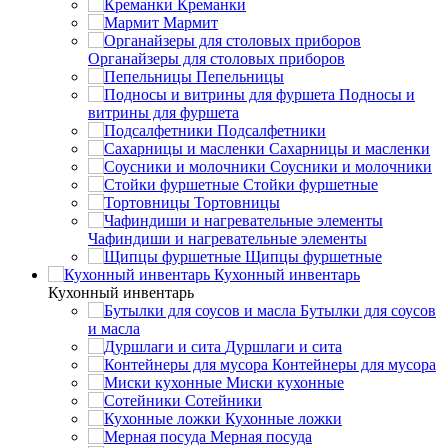
Креманки
Мармит
Органайзеры для столовых приборов
Пепельницы
Подносы и
витрины для фуршета
Подсалфетники
Сахарницы и масленки
Соусники и молочники
Стойки фуршетные
Тортовницы
Чафиндиши и нагревательные элементы
Щипцы фуршетные
Кухонный инвентарь
Кухонный инвентарь
Бутылки для соусов
и масла
Дуршлаги и сита
Контейнеры для мусора
Миски кухонные
Сотейники
Кухонные ложки
Мерная посуда