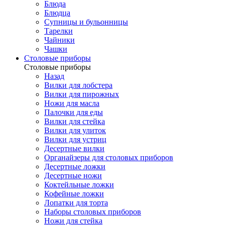
Блюда
Блюдца
Супницы и бульонницы
Тарелки
Чайники
Чашки
Cтоловые приборы
Cтоловые приборы
Назад
Вилки для лобстера
Вилки для пирожных
Ножи для масла
Палочки для еды
Вилки для стейка
Вилки для улиток
Вилки для устриц
Десертные вилки
Органайзеры для столовых приборов
Десертные ложки
Десертные ножи
Коктейльные ложки
Кофейные ложки
Лопатки для торта
Наборы столовых приборов
Ножи для стейка