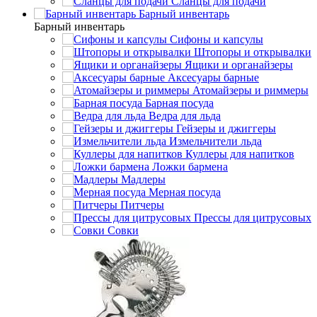
Сланцы для подачи
Барный инвентарь
Барный инвентарь
Сифоны и капсулы
Штопоры и открывалки
Ящики и органайзеры
Аксесуары барные
Атомайзеры и риммеры
Барная посуда
Ведра для льда
Гейзеры и джиггеры
Измельчители льда
Куллеры для напитков
Ложки бармена
Мадлеры
Мерная посуда
Питчеры
Прессы для цитрусовых
Совки