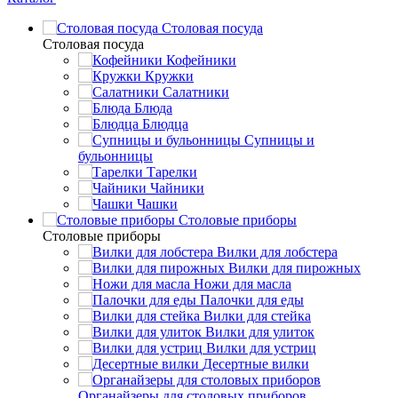
Столовая посуда
Столовая посуда
Кофейники
Кружки
Салатники
Блюда
Блюдца
Супницы и
бульонницы
Тарелки
Чайники
Чашки
Cтоловые приборы
Cтоловые приборы
Вилки для лобстера
Вилки для пирожных
Ножи для масла
Палочки для еды
Вилки для стейка
Вилки для улиток
Вилки для устриц
Десертные вилки
Органайзеры для столовых приборов