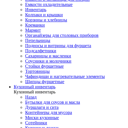
Емкости охладительные
Инвентарь
Колпаки и крышки
Корзины и хлебницы
Креманки
Мармит
Органайзеры для столовых приборов
Пепельницы
Подносы и витрины для фуршета
Подсалфетники
Сахарницы и масленки
Соусники и молочники
Стойки фуршетные
Тортовницы
Чафиндиши и нагревательные элементы
Щипцы фуршетные
Кухонный инвентарь
Кухонный инвентарь
Назад
Бутылки для соусов и масла
Дуршлаги и сита
Контейнеры для мусора
Миски кухонные
Сотейники
Кухонные ложки