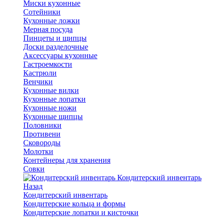
Миски кухонные
Сотейники
Кухонные ложки
Мерная посуда
Пинцеты и щипцы
Доски разделочные
Аксессуары кухонные
Гастроемкости
Кастрюли
Венчики
Кухонные вилки
Кухонные лопатки
Кухонные ножи
Кухонные щипцы
Половники
Противени
Сковороды
Молотки
Контейнеры для хранения
Совки
Кондитерский инвентарь
Назад
Кондитерский инвентарь
Кондитерские кольца и формы
Кондитерские лопатки и кисточки