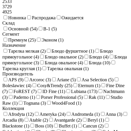
2533
3729
4925
Новинка
Распродажа
Ожидается
Склад
Основной (
54
)
В-1 (
5
)
Сегмент
Премиум (
25
)
Эконом (
1
)
Назначение
Тарелка мелкая (
2
)
Блюдо фуршетное (
1
)
Блюдо
прямоугольное (
4
)
Блюдо овальное (
2
)
Блюдо (
4
)
Блюда
прямоугольное (
3
)
Блюда овальное (
4
)
Блюда (
10
)
Тарелка круглая (
1
)
Тарелка овальная (
1
)
Производитель
APS (
9
)
Arcoroc (
3
)
Ariane (
5
)
Asa Selection (
5
)
Boleslawiec (
4
)
Cosy&Trendy (
25
)
Eternum (
1
)
Fine Dine
(
7
)
FoREST (
7
)
ID Fine (
11
)
Lubiana (
173
)
Nachtmann
(
3
)
Paderno (
1
)
Porser Professional (
5
)
Rak (
11
)
Studio
Raw (
1
)
Tognana (
3
)
Wood4Food (
1
)
Коллекция
Afrodyta (
12
)
Ameryka (
24
)
Andromeda (
1
)
Anna (
3
)
Arcadia (
8
)
Atable (
2
)
Avantgarde (
2
)
Beryl (
1
)
Blackstone (
1
)
Boss (
10
)
Buffet (
1
)
Cancun (
2
)