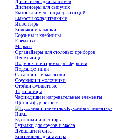
Диспенсеры для напитков
Диспенсеры для сыпучих
Емкости и мельницы для специй
Емкости охладительные
Инвентарь
Колпаки и крышки
Корзины и хлебницы
Креманки
Мармит
Органайзеры для столовых приборов
Пепельницы
Подносы и витрины для фуршета
Подсалфетники
Сахарницы и масленки
Соусники и молочники
Стойки фуршетные
Тортовницы
Чафиндиши и нагревательные элементы
Щипцы фуршетные
Кухонный инвентарь
Назад
Кухонный инвентарь
Бутылки для соусов и масла
Дуршлаги и сита
Контейнеры для мусора