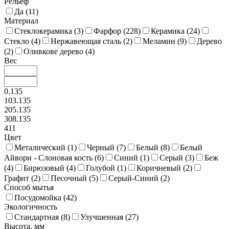
Рельеф
Да (
11
)
Материал
Стеклокерамика (
3
)
Фарфор (
228
)
Керамика (
24
)
Стекло (
4
)
Нержавеющая сталь (
2
)
Меламин (
9
)
Дерево
(
2
)
Оливкове дерево (
4
)
Вес
0.135
103.135
205.135
308.135
411
Цвет
Металический (
1
)
Черный (
7
)
Белый (
8
)
Белый
Айвори - Слоновая кость (
6
)
Синий (
1
)
Серый (
3
)
Беж
(
4
)
Бирюзовый (
4
)
Голубой (
1
)
Коричневый (
2
)
Графит (
2
)
Песочный (
5
)
Серый-Синий (
2
)
Способ мытья
Посудомойка (
42
)
Экологичность
Стандартная (
8
)
Улучшенная (
27
)
Высота, мм