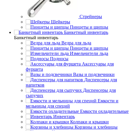
Стрейнеры
Шейкеры
Пинцеты и щипцы
Банкетный инвентарь
Банкетный инвентарь
Ведра для льда
Пинцеты и щипцы
Измельчители льда
Подносы
Аксессуары для
фуршета
Вазы и подсвечники
Диспенсеры для
напитков
Диспенсеры для
сыпучих
Емкости и
мельницы для специй
Емкости охладительные
Инвентарь
Колпаки и крышки
Корзины и хлебницы