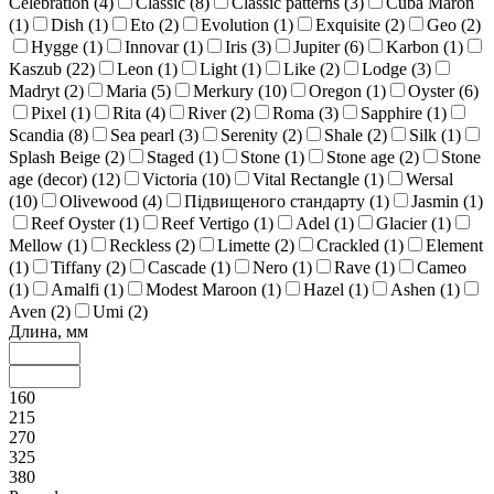
Celebration (
4
)
Classic (
8
)
Classic patterns (
3
)
Cuba Maron
(
1
)
Dish (
1
)
Eto (
2
)
Evolution (
1
)
Exquisite (
2
)
Geo (
2
)
Hygge (
1
)
Innovar (
1
)
Iris (
3
)
Jupiter (
6
)
Karbon (
1
)
Kaszub (
22
)
Leon (
1
)
Light (
1
)
Like (
2
)
Lodge (
3
)
Madryt (
2
)
Maria (
5
)
Merkury (
10
)
Oregon (
1
)
Oyster (
6
)
Pixel (
1
)
Rita (
4
)
River (
2
)
Roma (
3
)
Sapphire (
1
)
Scandia (
8
)
Sea pearl (
3
)
Serenity (
2
)
Shale (
2
)
Silk (
1
)
Splash Beige (
2
)
Staged (
1
)
Stone (
1
)
Stone age (
2
)
Stone
age (decor) (
12
)
Victoria (
10
)
Vital Rectangle (
1
)
Wersal
(
10
)
Olivewood (
4
)
Підвищеного стандарту (
1
)
Jasmin (
1
)
Reef Oyster (
1
)
Reef Vertigo (
1
)
Adel (
1
)
Glacier (
1
)
Mellow (
1
)
Reckless (
2
)
Limette (
2
)
Crackled (
1
)
Element
(
1
)
Tiffany (
2
)
Cascade (
1
)
Nero (
1
)
Rave (
1
)
Cameo
(
1
)
Amalfi (
1
)
Modest Maroon (
1
)
Hazel (
1
)
Ashen (
1
)
Aven (
2
)
Umi (
2
)
Длина, мм
160
215
270
325
380