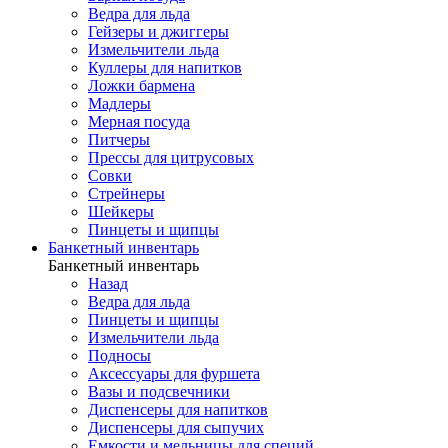
Ведра для льда
Гейзеры и джиггеры
Измельчители льда
Куллеры для напитков
Ложки бармена
Мадлеры
Мерная посуда
Питчеры
Прессы для цитрусовых
Совки
Стрейнеры
Шейкеры
Пинцеты и щипцы
Банкетный инвентарь
Банкетный инвентарь
Назад
Ведра для льда
Пинцеты и щипцы
Измельчители льда
Подносы
Аксессуары для фуршета
Вазы и подсвечники
Диспенсеры для напитков
Диспенсеры для сыпучих
Емкости и мельницы для специй