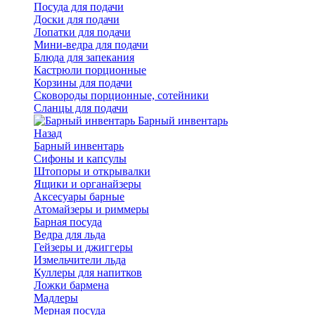
Посуда для подачи
Доски для подачи
Лопатки для подачи
Мини-ведра для подачи
Блюда для запекания
Кастрюли порционные
Корзины для подачи
Сковороды порционные, сотейники
Сланцы для подачи
Барный инвентарь
Назад
Барный инвентарь
Сифоны и капсулы
Штопоры и открывалки
Ящики и органайзеры
Аксесуары барные
Атомайзеры и риммеры
Барная посуда
Ведра для льда
Гейзеры и джиггеры
Измельчители льда
Куллеры для напитков
Ложки бармена
Мадлеры
Мерная посуда