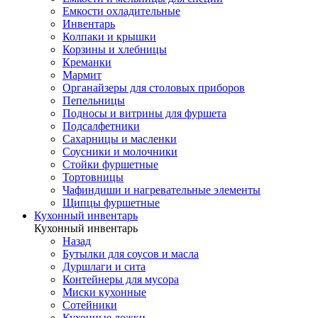
Емкости охладительные
Инвентарь
Колпаки и крышки
Корзины и хлебницы
Креманки
Мармит
Органайзеры для столовых приборов
Пепельницы
Подносы и витрины для фуршета
Подсалфетники
Сахарницы и масленки
Соусники и молочники
Стойки фуршетные
Тортовницы
Чафиндиши и нагревательные элементы
Щипцы фуршетные
Кухонный инвентарь
Кухонный инвентарь
Назад
Бутылки для соусов и масла
Дуршлаги и сита
Контейнеры для мусора
Миски кухонные
Сотейники
Кухонные ложки