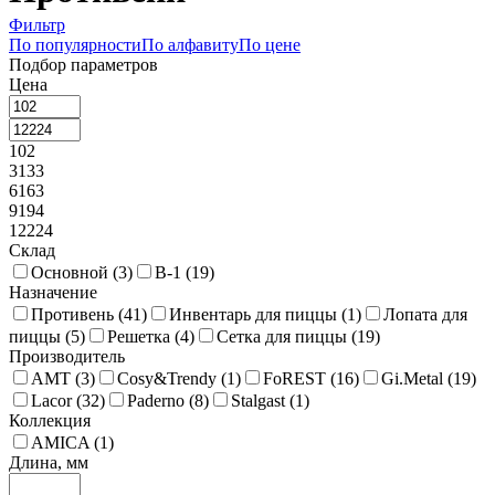
Фильтр
По популярности
По алфавиту
По цене
Подбор параметров
Цена
102
3133
6163
9194
12224
Склад
Основной (
3
)
В-1 (
19
)
Назначение
Противень (
41
)
Инвентарь для пиццы (
1
)
Лопата для
пиццы (
5
)
Решетка (
4
)
Сетка для пиццы (
19
)
Производитель
AMT (
3
)
Cosy&Trendy (
1
)
FoREST (
16
)
Gi.Metal (
19
)
Lacor (
32
)
Paderno (
8
)
Stalgast (
1
)
Коллекция
AMICA (
1
)
Длина, мм