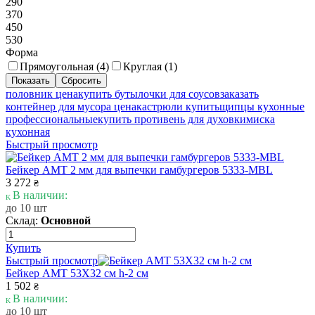
290
370
450
530
Форма
Прямоугольная (
4
)
Круглая (
1
)
половник цена
купить бутылочки для соусов
заказать
контейнер для мусора цена
кастрюли купить
щипцы кухонные
профессиональные
купить противень для духовки
миска
кухонная
Быстрый просмотр
Бейкер AMT 2 мм для выпечки гамбургеров 5333-MBL
3 272
₴
В наличии:
до 10 шт
Склад:
Основной
Купить
Быстрый просмотр
Бейкер AMT 53Х32 см h-2 см
1 502
₴
В наличии:
до 10 шт