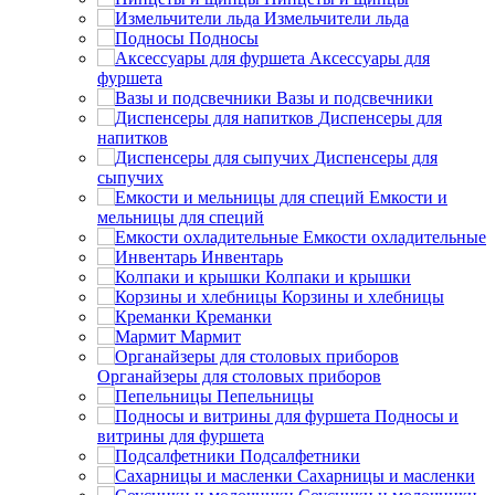
Измельчители льда
Подносы
Аксессуары для
фуршета
Вазы и подсвечники
Диспенсеры для
напитков
Диспенсеры для
сыпучих
Емкости и
мельницы для специй
Емкости охладительные
Инвентарь
Колпаки и крышки
Корзины и хлебницы
Креманки
Мармит
Органайзеры для столовых приборов
Пепельницы
Подносы и
витрины для фуршета
Подсалфетники
Сахарницы и масленки