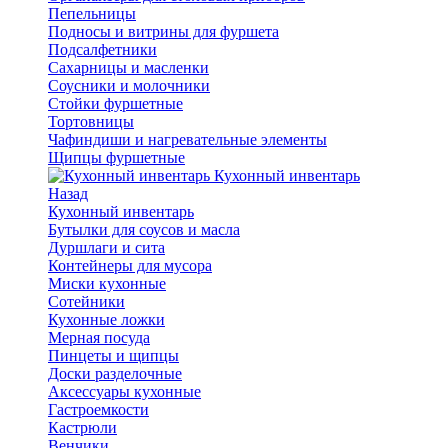
Пепельницы
Подносы и витрины для фуршета
Подсалфетники
Сахарницы и масленки
Соусники и молочники
Стойки фуршетные
Тортовницы
Чафиндиши и нагревательные элементы
Щипцы фуршетные
Кухонный инвентарь
Назад
Кухонный инвентарь
Бутылки для соусов и масла
Дуршлаги и сита
Контейнеры для мусора
Миски кухонные
Сотейники
Кухонные ложки
Мерная посуда
Пинцеты и щипцы
Доски разделочные
Аксессуары кухонные
Гастроемкости
Кастрюли
Венчики