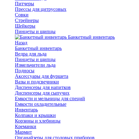
Питчеры
Прессы для цитрусовых
Совки
Стрейнеры
Шейкеры
Пинцеты и щипцы
Банкетный инвентарь
Назад
Банкетный инвентарь
Ведра для льда
Пинцеты и щипцы
Измельчители льда
Подносы
Аксессуары для фуршета
Вазы и подсвечники
Диспенсеры для напитков
Диспенсеры для сыпучих
Емкости и мельницы для специй
Емкости охладительные
Инвентарь
Колпаки и крышки
Корзины и хлебницы
Креманки
Мармит
Органайзеры для столовых приборов