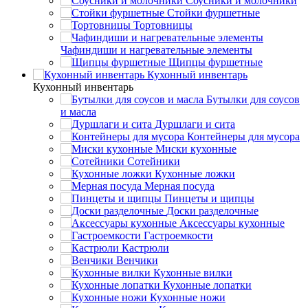
Соусники и молочники
Стойки фуршетные
Тортовницы
Чафиндиши и нагревательные элементы
Щипцы фуршетные
Кухонный инвентарь
Кухонный инвентарь
Бутылки для соусов
и масла
Дуршлаги и сита
Контейнеры для мусора
Миски кухонные
Сотейники
Кухонные ложки
Мерная посуда
Пинцеты и щипцы
Доски разделочные
Аксессуары кухонные
Гастроемкости
Кастрюли
Венчики
Кухонные вилки
Кухонные лопатки
Кухонные ножи