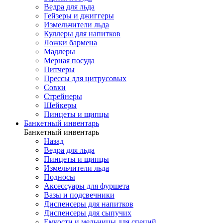
Ведра для льда
Гейзеры и джиггеры
Измельчители льда
Куллеры для напитков
Ложки бармена
Мадлеры
Мерная посуда
Питчеры
Прессы для цитрусовых
Совки
Стрейнеры
Шейкеры
Пинцеты и щипцы
Банкетный инвентарь
Банкетный инвентарь
Назад
Ведра для льда
Пинцеты и щипцы
Измельчители льда
Подносы
Аксессуары для фуршета
Вазы и подсвечники
Диспенсеры для напитков
Диспенсеры для сыпучих
Емкости и мельницы для специй