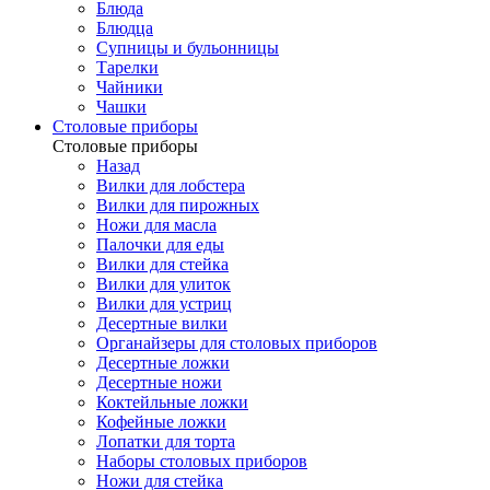
Блюда
Блюдца
Супницы и бульонницы
Тарелки
Чайники
Чашки
Cтоловые приборы
Cтоловые приборы
Назад
Вилки для лобстера
Вилки для пирожных
Ножи для масла
Палочки для еды
Вилки для стейка
Вилки для улиток
Вилки для устриц
Десертные вилки
Органайзеры для столовых приборов
Десертные ложки
Десертные ножи
Коктейльные ложки
Кофейные ложки
Лопатки для торта
Наборы столовых приборов
Ножи для стейка