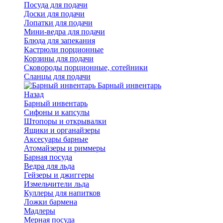
Посуда для подачи
Доски для подачи
Лопатки для подачи
Мини-ведра для подачи
Блюда для запекания
Кастрюли порционные
Корзины для подачи
Сковороды порционные, сотейники
Сланцы для подачи
Барный инвентарь
Назад
Барный инвентарь
Сифоны и капсулы
Штопоры и открывалки
Ящики и органайзеры
Аксесуары барные
Атомайзеры и риммеры
Барная посуда
Ведра для льда
Гейзеры и джиггеры
Измельчители льда
Куллеры для напитков
Ложки бармена
Мадлеры
Мерная посуда