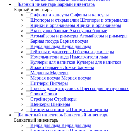
Барный инвентарь
Барный инвентарь
Сифоны и капсулы
Штопоры и открывалки
Ящики и органайзеры
Аксесуары барные
Атомайзеры и риммеры
Барная посуда
Ведра для льда
Гейзеры и джиггеры
Измельчители льда
Куллеры для напитков
Ложки бармена
Мадлеры
Мерная посуда
Питчеры
Прессы для цитрусовых
Совки
Стрейнеры
Шейкеры
Пинцеты и щипцы
Банкетный инвентарь
Банкетный инвентарь
Ведра для льда
Пинцеты и щипцы