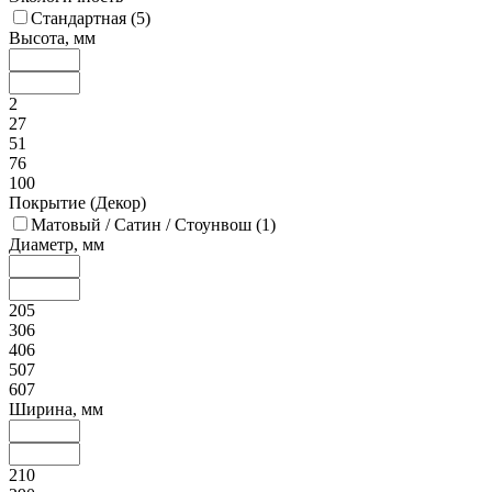
Стандартная (
5
)
Высота, мм
2
27
51
76
100
Покрытие (Декор)
Матовый / Сатин / Стоунвош (
1
)
Диаметр, мм
205
306
406
507
607
Ширина, мм
210