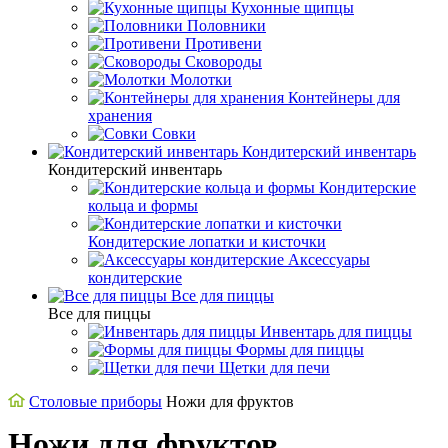
Кухонные щипцы
Половники
Противени
Сковороды
Молотки
Контейнеры для
хранения
Совки
Кондитерский инвентарь
Кондитерский инвентарь
Кондитерские
кольца и формы
Кондитерские лопатки и кисточки
Аксессуары
кондитерские
Все для пиццы
Все для пиццы
Инвентарь для пиццы
Формы для пиццы
Щетки для печи
Cтоловые приборы
Ножи для фруктов
Ножи для фруктов