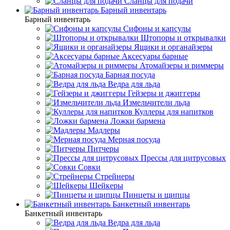
Сланцы для подачи
Барный инвентарь
Барный инвентарь
Сифоны и капсулы
Штопоры и открывалки
Ящики и органайзеры
Аксесуары барные
Атомайзеры и риммеры
Барная посуда
Ведра для льда
Гейзеры и джиггеры
Измельчители льда
Куллеры для напитков
Ложки бармена
Мадлеры
Мерная посуда
Питчеры
Прессы для цитрусовых
Совки
Стрейнеры
Шейкеры
Пинцеты и щипцы
Банкетный инвентарь
Банкетный инвентарь
Ведра для льда