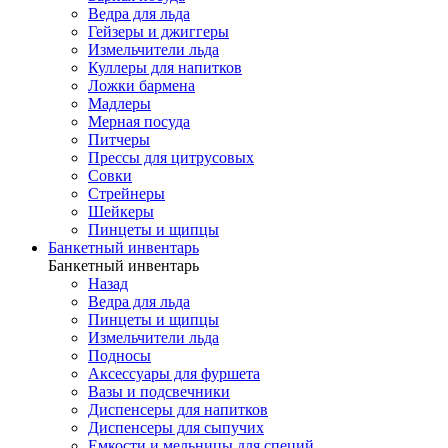
Ведра для льда
Гейзеры и джиггеры
Измельчители льда
Куллеры для напитков
Ложки бармена
Мадлеры
Мерная посуда
Питчеры
Прессы для цитрусовых
Совки
Стрейнеры
Шейкеры
Пинцеты и щипцы
Банкетный инвентарь
Банкетный инвентарь
Назад
Ведра для льда
Пинцеты и щипцы
Измельчители льда
Подносы
Аксессуары для фуршета
Вазы и подсвечники
Диспенсеры для напитков
Диспенсеры для сыпучих
Емкости и мельницы для специй