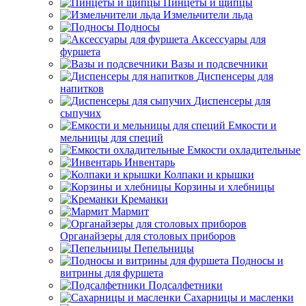
Пинцеты и щипцы
Измельчители льда
Подносы
Аксессуары для
фуршета
Вазы и подсвечники
Диспенсеры для
напитков
Диспенсеры для
сыпучих
Емкости и
мельницы для специй
Емкости охладительные
Инвентарь
Колпаки и крышки
Корзины и хлебницы
Креманки
Мармит
Органайзеры для столовых приборов
Пепельницы
Подносы и
витрины для фуршета
Подсалфетники
Сахарницы и масленки