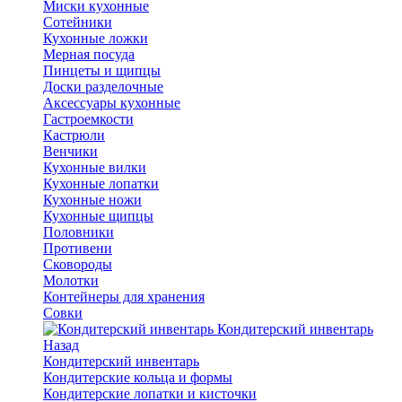
Миски кухонные
Сотейники
Кухонные ложки
Мерная посуда
Пинцеты и щипцы
Доски разделочные
Аксессуары кухонные
Гастроемкости
Кастрюли
Венчики
Кухонные вилки
Кухонные лопатки
Кухонные ножи
Кухонные щипцы
Половники
Противени
Сковороды
Молотки
Контейнеры для хранения
Совки
Кондитерский инвентарь
Назад
Кондитерский инвентарь
Кондитерские кольца и формы
Кондитерские лопатки и кисточки