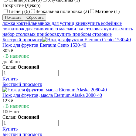
Покрытие (Декор)
Глянец (
6
)
Зеркальная полировка (
2
)
Матовое (
1
)
ложка коктейльная
нож для устриц киев
купить кофейные
ложки
нож для сливочного масла
вилка столовая купить
купить
набор столовых приборов
купить приборы столовые
Быстрый просмотр
Нож для фруктов Eternum Cento 1530-40
305
₴
В наличии:
до 50 шт
Склад:
Основной
Купить
Быстрый просмотр
Нож для фруктов, масла Eternum Alaska 2080-40
123
₴
В наличии:
100+ шт
Склад:
Основной
Купить
Быстрый просмотр