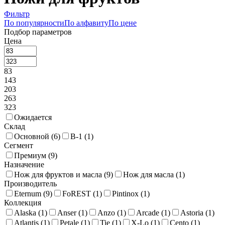
Фильтр
По популярности
По алфавиту
По цене
Подбор параметров
Цена
83
143
203
263
323
Ожидается
Склад
Основной (
6
)
В-1 (
1
)
Сегмент
Премиум (
9
)
Назначение
Нож для фруктов и масла (
9
)
Нож для масла (
1
)
Производитель
Eternum (
9
)
FoREST (
1
)
Pintinox (
1
)
Коллекция
Alaska (
1
)
Anser (
1
)
Anzo (
1
)
Arcade (
1
)
Astoria (
1
)
Atlantis (
1
)
Petale (
1
)
Tie (
1
)
X-Lo (
1
)
Cento (
1
)