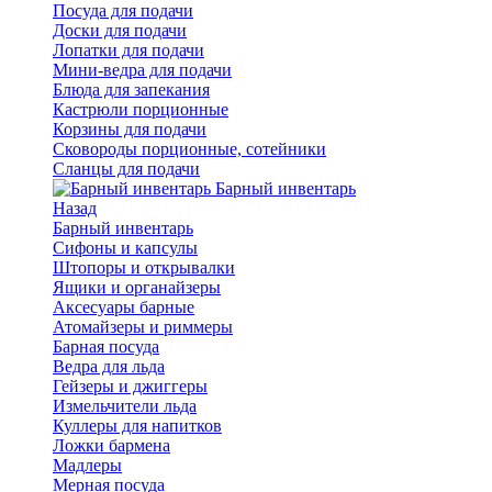
Посуда для подачи
Доски для подачи
Лопатки для подачи
Мини-ведра для подачи
Блюда для запекания
Кастрюли порционные
Корзины для подачи
Сковороды порционные, сотейники
Сланцы для подачи
Барный инвентарь
Назад
Барный инвентарь
Сифоны и капсулы
Штопоры и открывалки
Ящики и органайзеры
Аксесуары барные
Атомайзеры и риммеры
Барная посуда
Ведра для льда
Гейзеры и джиггеры
Измельчители льда
Куллеры для напитков
Ложки бармена
Мадлеры
Мерная посуда