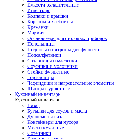
Емкости охладительные
Инвентарь
Колпаки и крышки
Корзины и хлебницы
Креманки
Мармит
Органайзеры для столовых приборов
Пепельницы
Подносы и витрины для фуршета
Подсалфетники
Сахарницы и масленки
Соусники и молочники
Стойки фуршетные
Тортовницы
Чафиндиши и нагревательные элементы
Щипцы фуршетные
Кухонный инвентарь
Кухонный инвентарь
Назад
Бутылки для соусов и масла
Дуршлаги и сита
Контейнеры для мусора
Миски кухонные
Сотейники
Кухонные ложки