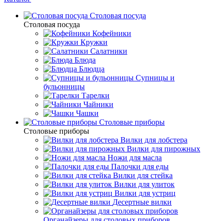
Столовая посуда
Столовая посуда
Кофейники
Кружки
Салатники
Блюда
Блюдца
Супницы и
бульонницы
Тарелки
Чайники
Чашки
Cтоловые приборы
Cтоловые приборы
Вилки для лобстера
Вилки для пирожных
Ножи для масла
Палочки для еды
Вилки для стейка
Вилки для улиток
Вилки для устриц
Десертные вилки
Органайзеры для столовых приборов