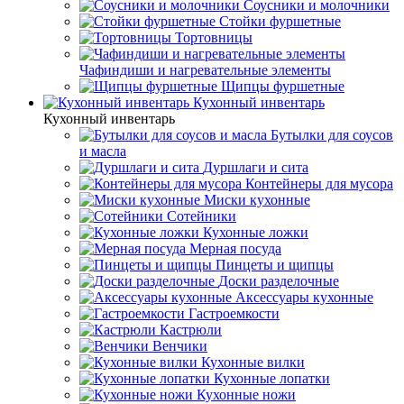
Соусники и молочники
Стойки фуршетные
Тортовницы
Чафиндиши и нагревательные элементы
Щипцы фуршетные
Кухонный инвентарь
Кухонный инвентарь
Бутылки для соусов
и масла
Дуршлаги и сита
Контейнеры для мусора
Миски кухонные
Сотейники
Кухонные ложки
Мерная посуда
Пинцеты и щипцы
Доски разделочные
Аксессуары кухонные
Гастроемкости
Кастрюли
Венчики
Кухонные вилки
Кухонные лопатки
Кухонные ножи