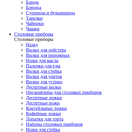
Блюда
Блюдца
Супницы и бульонницы
Тарелки
Чайники
Чашки
Cтоловые приборы
Cтоловые приборы
Назад
Вилки для лобстера
Вилки для пирожных
Ножи для масла
Палочки для еды
Вилки для стейка
Вилки для улиток
Вилки для устриц
Десертные вилки
Органайзеры для столовых приборов
Десертные ложки
Десертные ножи
Коктейльные ложки
Кофейные ложки
Лопатки для торта
Наборы столовых приборов
Ножи для стейка