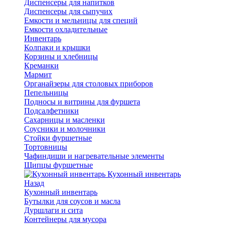
Диспенсеры для напитков
Диспенсеры для сыпучих
Емкости и мельницы для специй
Емкости охладительные
Инвентарь
Колпаки и крышки
Корзины и хлебницы
Креманки
Мармит
Органайзеры для столовых приборов
Пепельницы
Подносы и витрины для фуршета
Подсалфетники
Сахарницы и масленки
Соусники и молочники
Стойки фуршетные
Тортовницы
Чафиндиши и нагревательные элементы
Щипцы фуршетные
Кухонный инвентарь
Назад
Кухонный инвентарь
Бутылки для соусов и масла
Дуршлаги и сита
Контейнеры для мусора