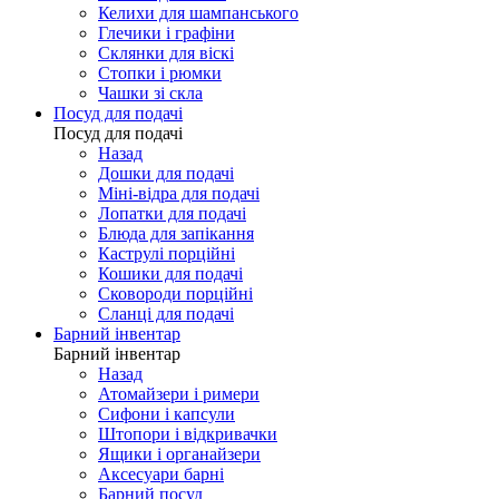
Келихи для шампанського
Глечики і графіни
Склянки для віскі
Стопки і рюмки
Чашки зі скла
Посуд для подачі
Посуд для подачі
Назад
Дошки для подачі
Міні-відра для подачі
Лопатки для подачі
Блюда для запікання
Каструлі порційні
Кошики для подачі
Сковороди порційні
Сланці для подачі
Барний інвентар
Барний інвентар
Назад
Атомайзери і римери
Сифони і капсули
Штопори і відкривачки
Ящики і органайзери
Аксесуари барні
Барний посуд