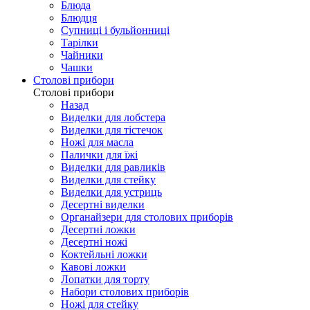
Блюда
Блюдця
Супниці і бульйонниці
Тарілки
Чайники
Чашки
Столові прибори
Столові прибори
Назад
Виделки для лобстера
Виделки для тістечок
Ножі для масла
Палички для їжі
Виделки для равликів
Виделки для стейку
Виделки для устриць
Десертні виделки
Органайзери для столових приборів
Десертні ложки
Десертні ножі
Коктейльні ложки
Кавові ложки
Лопатки для торту
Набори столових приборів
Ножі для стейку