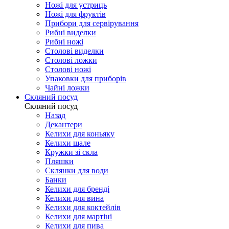
Ножі для устриць
Ножі для фруктів
Прибори для сервірування
Рибні виделки
Рибні ножі
Столові виделки
Столові ложки
Столові ножі
Упаковки для приборів
Чайні ложки
Скляний посуд
Скляний посуд
Назад
Декантери
Келихи для коньяку
Келихи шале
Кружки зі скла
Пляшки
Склянки для води
Банки
Келихи для бренді
Келихи для вина
Келихи для коктейлів
Келихи для мартіні
Келихи для пива