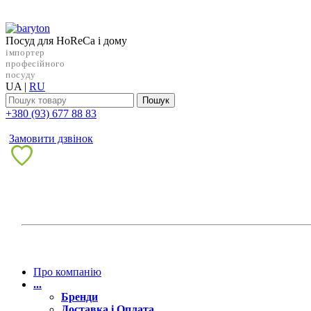
Посуд для HoReCa і дому
імпортер
професійного
посуду
UA
|
RU
Пошук
+38‎0 (93) 677 88 83
Замовити дзвінок
Про компанію
...
Бренди
Доставка і Оплата