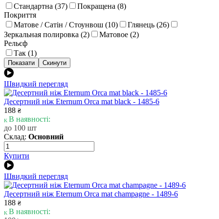
Стандартна (
37
)
Покращена (
8
)
Покриття
Матове / Сатін / Стоунвош (
10
)
Глянець (
26
)
Зеркальная полировка (
2
)
Матовое (
2
)
Рельєф
Так (
1
)
Швидкий перегляд
Десертний ніж Eternum Orca mat black - 1485-6
188
₴
В наявності:
до 100 шт
Склад:
Основний
Купити
Швидкий перегляд
Десертний ніж Eternum Orca mat champagne - 1489-6
188
₴
В наявності: