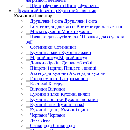
нагріваючі елементи
Щипці фуршетні
Кухонний інвентар
Кухонний інвентар
Друшляки і сита
Контейнери для сміття
Миски кухонні
Пляшки для соусів та
олії
Сотейники
Кухонні ложки
Мірний посуд
Дошки обробні
Пінцети і щипці
Аксесуари кухонні
Гастроємності
Каструлі
Вінчики
Кухонні вилки
Кухонні лопатки
Кухонні ножі
Кухонні щипці
Черпаки
Дека
Сковороди