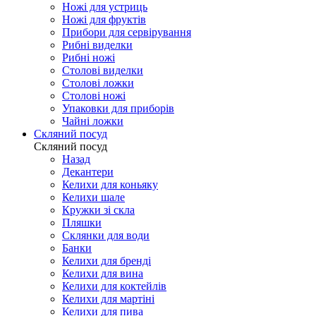
Ножі для устриць
Ножі для фруктів
Прибори для сервірування
Рибні виделки
Рибні ножі
Столові виделки
Столові ложки
Столові ножі
Упаковки для приборів
Чайні ложки
Скляний посуд
Скляний посуд
Назад
Декантери
Келихи для коньяку
Келихи шале
Кружки зі скла
Пляшки
Склянки для води
Банки
Келихи для бренді
Келихи для вина
Келихи для коктейлів
Келихи для мартіні
Келихи для пива