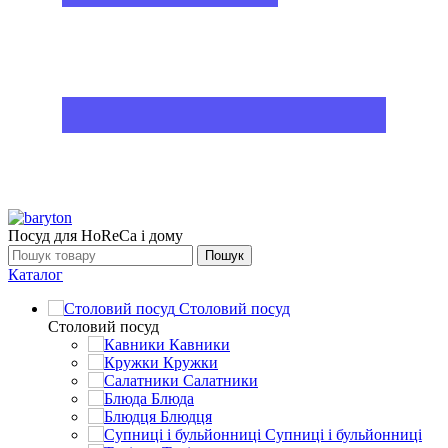
Посуд для HoReCa і дому
Пошук
Каталог
Столовий посуд
Столовий посуд
Кавники
Кружки
Салатники
Блюда
Блюдця
Супниці і бульйонниці