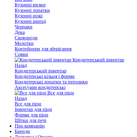
Кухонні вилки
Кухонні лопатки
Кухонні ножі
Кухонні щипці
Черпаки
Дека
Сковороди
Молотки
Контейнери для зберігання
Совки
Кондитерський інвентар
Назад
Кондитерський інвентар
Кондитерські кільця і форми
Кондитерські лопатки та пензлики
Аксесуари кондитерські
Все для піци
Назад
Все для піци
Інвентар для піци
Форми для піци
Щітки для печі
Про компанію
Бренди
Доставка і Оплата