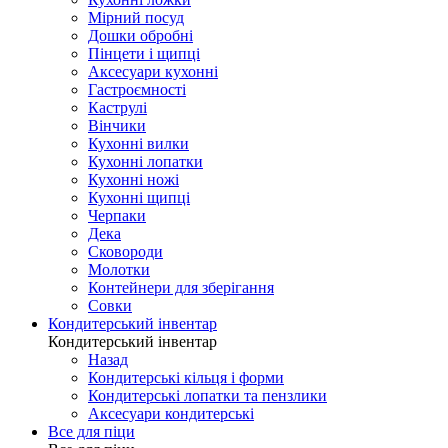
Мірний посуд
Дошки обробні
Пінцети і щипці
Аксесуари кухонні
Гастроємності
Каструлі
Вінчики
Кухонні вилки
Кухонні лопатки
Кухонні ножі
Кухонні щипці
Черпаки
Дека
Сковороди
Молотки
Контейнери для зберігання
Совки
Кондитерський інвентар
Кондитерський інвентар
Назад
Кондитерські кільця і форми
Кондитерські лопатки та пензлики
Аксесуари кондитерські
Все для піци