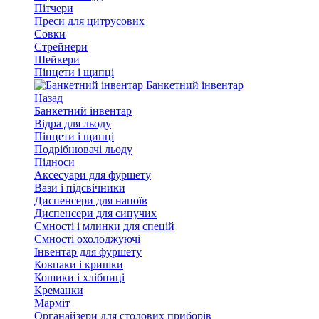
Пітчери
Преси для цитрусових
Совки
Стрейнери
Шейкери
Пінцети і щипці
Банкетний інвентар
Назад
Банкетний інвентар
Відра для льоду
Пінцети і щипці
Подрібнювачі льоду
Підноси
Аксесуари для фуршету
Вази і підсвічники
Диспенсери для напоїв
Диспенсери для сипучих
Ємності і млинки для спецій
Ємності охолоджуючі
Інвентар для фуршету
Ковпаки і кришки
Кошики і хлібниці
Креманки
Марміт
Органайзери для столових приборів