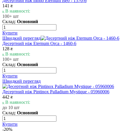
Десертний ніж mono Eternum Iseo - 1570-6
141
₴
В наявності:
100+ шт
Склад:
Основний
Купити
Швидкий перегляд
Десертний ніж Eternum Orca - 1460-6
128
₴
В наявності:
100+ шт
Склад:
Основний
Купити
Швидкий перегляд
Десертний ніж Pintinox Palladium Mystique - 05960006
442
₴
В наявності:
до 10 шт
Склад:
Основний
Купити
-20%