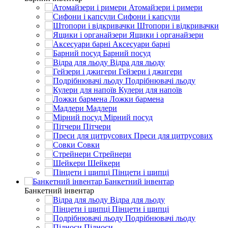
Атомайзери і римери
Сифони і капсули
Штопори і відкривачки
Ящики і органайзери
Аксесуари барні
Барний посуд
Відра для льоду
Гейзери і джигери
Подрібнювачі льоду
Кулери для напоїв
Ложки бармена
Мадлери
Мірний посуд
Пітчери
Преси для цитрусових
Совки
Стрейнери
Шейкери
Пінцети і щипці
Банкетний інвентар
Банкетний інвентар
Відра для льоду
Пінцети і щипці
Подрібнювачі льоду
Підноси