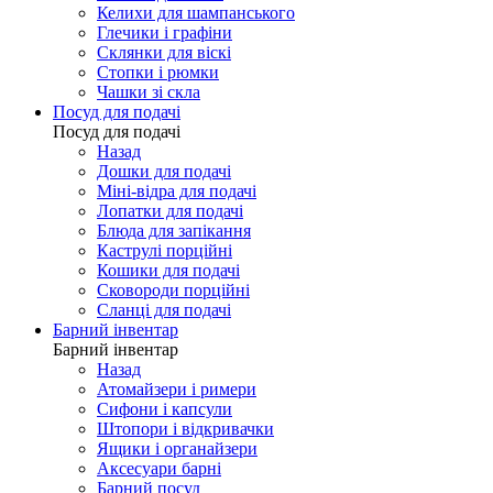
Келихи для шампанського
Глечики і графіни
Склянки для віскі
Стопки і рюмки
Чашки зі скла
Посуд для подачі
Посуд для подачі
Назад
Дошки для подачі
Міні-відра для подачі
Лопатки для подачі
Блюда для запікання
Каструлі порційні
Кошики для подачі
Сковороди порційні
Сланці для подачі
Барний інвентар
Барний інвентар
Назад
Атомайзери і римери
Сифони і капсули
Штопори і відкривачки
Ящики і органайзери
Аксесуари барні
Барний посуд