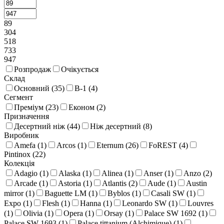
89
304
518
733
947
Розпродаж
Очікується
Склад
Основний (
35
)
В-1 (
4
)
Сегмент
Преміум (
23
)
Економ (
2
)
Призначення
Десертний ніж (
44
)
Ніж десертний (
8
)
Виробник
Amefa (
1
)
Arcos (
1
)
Eternum (
26
)
FoREST (
4
)
Pintinox (
22
)
Колекція
Adagio (
1
)
Alaska (
1
)
Alinea (
1
)
Anser (
1
)
Anzo (
2
)
Arcade (
1
)
Astoria (
1
)
Atlantis (
2
)
Aude (
1
)
Austin
mirror (
1
)
Baguette LM (
1
)
Byblos (
1
)
Casali SW (
1
)
Expo (
1
)
Flesh (
1
)
Hanna (
1
)
Leonardo SW (
1
)
Louvres
(
1
)
Olivia (
1
)
Opera (
1
)
Orsay (
1
)
Palace SW 1692 (
1
)
Palace SW 1693 (
1
)
Palace tittanium (Alchimique) (
1
)