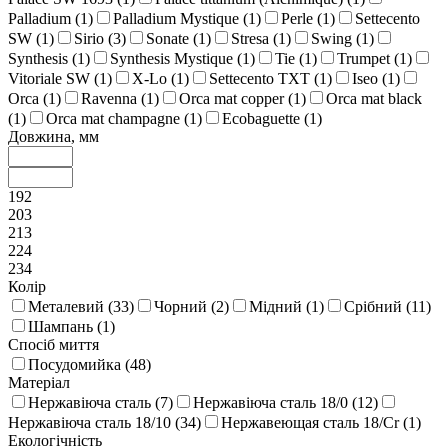
Palladium (
1
)
Palladium Mystique (
1
)
Perle (
1
)
Settecento
SW (
1
)
Sirio (
3
)
Sonate (
1
)
Stresa (
1
)
Swing (
1
)
Synthesis (
1
)
Synthesis Mystique (
1
)
Tie (
1
)
Trumpet (
1
)
Vitoriale SW (
1
)
X-Lo (
1
)
Settecento TXT (
1
)
Iseo (
1
)
Orca (
1
)
Ravenna (
1
)
Orca mat copper (
1
)
Orca mat black
(
1
)
Orca mat champagne (
1
)
Ecobaguette (
1
)
Довжина, мм
192
203
213
224
234
Колір
Металевий (
33
)
Чорний (
2
)
Мідний (
1
)
Срібний (
11
)
Шампань (
1
)
Спосіб миття
Посудомийка (
48
)
Матеріал
Нержавіюча сталь (
7
)
Нержавіюча сталь 18/0 (
12
)
Нержавіюча сталь 18/10 (
34
)
Нержавеющая сталь 18/Cr (
1
)
Екологічність