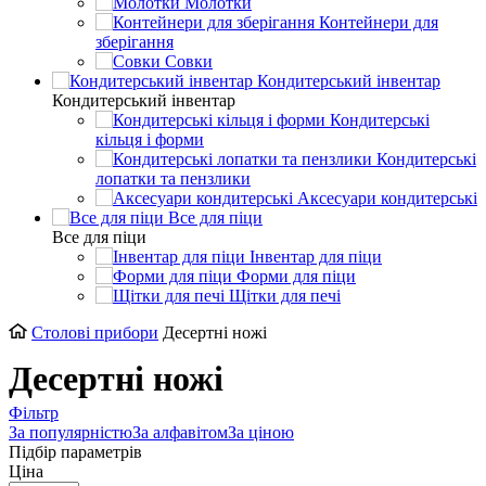
Молотки
Контейнери для
зберігання
Совки
Кондитерський інвентар
Кондитерський інвентар
Кондитерські
кільця і форми
Кондитерські
лопатки та пензлики
Аксесуари кондитерські
Все для піци
Все для піци
Інвентар для піци
Форми для піци
Щітки для печі
Столові прибори
Десертні ножі
Десертні ножі
Фільтр
За популярністю
За алфавітом
За ціною
Підбір параметрів
Ціна