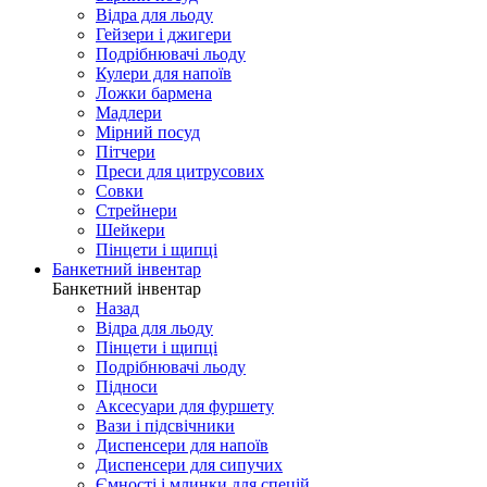
Відра для льоду
Гейзери і джигери
Подрібнювачі льоду
Кулери для напоїв
Ложки бармена
Мадлери
Мірний посуд
Пітчери
Преси для цитрусових
Совки
Стрейнери
Шейкери
Пінцети і щипці
Банкетний інвентар
Банкетний інвентар
Назад
Відра для льоду
Пінцети і щипці
Подрібнювачі льоду
Підноси
Аксесуари для фуршету
Вази і підсвічники
Диспенсери для напоїв
Диспенсери для сипучих
Ємності і млинки для спецій