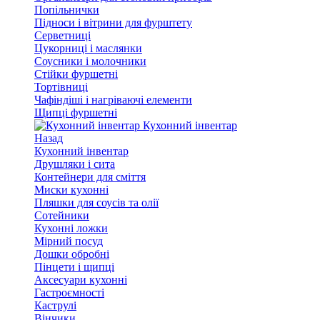
Попільнички
Підноси і вітрини для фурштету
Серветниці
Цукорниці і маслянки
Соусники і молочники
Стійки фуршетні
Тортівниці
Чафіндіші і нагріваючі елементи
Щипці фуршетні
Кухонний інвентар
Назад
Кухонний інвентар
Друшляки і сита
Контейнери для сміття
Миски кухонні
Пляшки для соусів та олії
Сотейники
Кухонні ложки
Мірний посуд
Дошки обробні
Пінцети і щипці
Аксесуари кухонні
Гастроємності
Каструлі
Вінчики