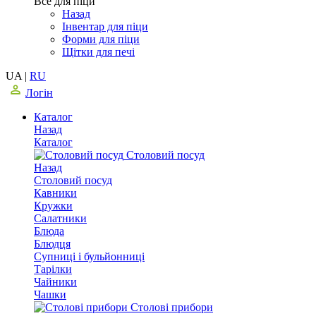
Все для піци
Назад
Інвентар для піци
Форми для піци
Щітки для печі
UA
|
RU
Логін
Каталог
Назад
Каталог
Столовий посуд
Назад
Столовий посуд
Кавники
Кружки
Салатники
Блюда
Блюдця
Супниці і бульйонниці
Тарілки
Чайники
Чашки
Столові прибори