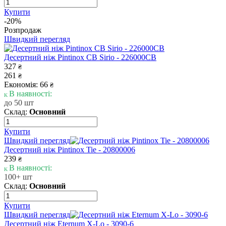
Купити
-20%
Розпродаж
Швидкий перегляд
Десертний ніж Pintinox CB Sirio - 226000CB
327
₴
261
₴
Економія: 66
₴
В наявності:
до 50 шт
Склад:
Основний
Купити
Швидкий перегляд
Десертний ніж Pintinox Tie - 20800006
239
₴
В наявності:
100+ шт
Склад:
Основний
Купити
Швидкий перегляд
Десертний ніж Eternum X-Lo - 3090-6