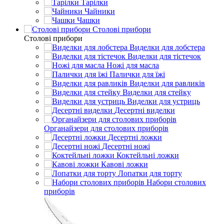
Тарілки
Чайники
Чашки
Столові прибори
Столові прибори
Виделки для лобстера
Виделки для тістечок
Ножі для масла
Палички для їжі
Виделки для равликів
Виделки для стейку
Виделки для устриць
Десертні виделки
Органайзери для столових приборів
Десертні ложки
Десертні ножі
Коктейльні ложки
Кавові ложки
Лопатки для торту
Набори столових
приборів