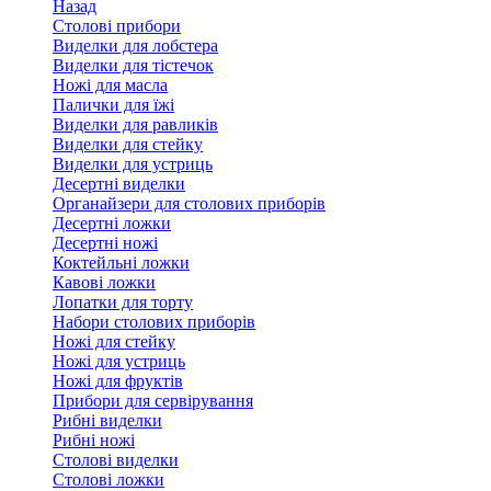
Назад
Столові прибори
Виделки для лобстера
Виделки для тістечок
Ножі для масла
Палички для їжі
Виделки для равликів
Виделки для стейку
Виделки для устриць
Десертні виделки
Органайзери для столових приборів
Десертні ложки
Десертні ножі
Коктейльні ложки
Кавові ложки
Лопатки для торту
Набори столових приборів
Ножі для стейку
Ножі для устриць
Ножі для фруктів
Прибори для сервірування
Рибні виделки
Рибні ножі
Столові виделки
Столові ложки