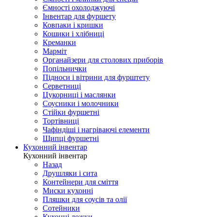
Ємності охолоджуючі
Інвентар для фуршету
Ковпаки і кришки
Кошики і хлібниці
Креманки
Марміт
Органайзери для столових приборів
Попільнички
Підноси і вітрини для фурштету
Серветниці
Цукорниці і маслянки
Соусники і молочники
Стійки фуршетні
Тортівниці
Чафіндіші і нагріваючі елементи
Щипці фуршетні
Кухонний інвентар
Кухонний інвентар
Назад
Друшляки і сита
Контейнери для сміття
Миски кухонні
Пляшки для соусів та олії
Сотейники
Кухонні ложки