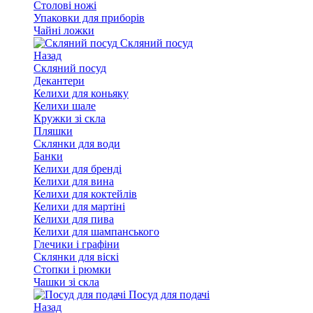
Столові ножі
Упаковки для приборів
Чайні ложки
Скляний посуд
Назад
Скляний посуд
Декантери
Келихи для коньяку
Келихи шале
Кружки зі скла
Пляшки
Склянки для води
Банки
Келихи для бренді
Келихи для вина
Келихи для коктейлів
Келихи для мартіні
Келихи для пива
Келихи для шампанського
Глечики і графіни
Склянки для віскі
Стопки і рюмки
Чашки зі скла
Посуд для подачі
Назад