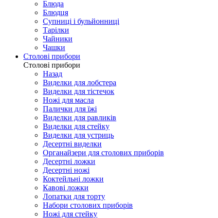
Блюда
Блюдця
Супниці і бульйонниці
Тарілки
Чайники
Чашки
Столові прибори
Столові прибори
Назад
Виделки для лобстера
Виделки для тістечок
Ножі для масла
Палички для їжі
Виделки для равликів
Виделки для стейку
Виделки для устриць
Десертні виделки
Органайзери для столових приборів
Десертні ложки
Десертні ножі
Коктейльні ложки
Кавові ложки
Лопатки для торту
Набори столових приборів
Ножі для стейку