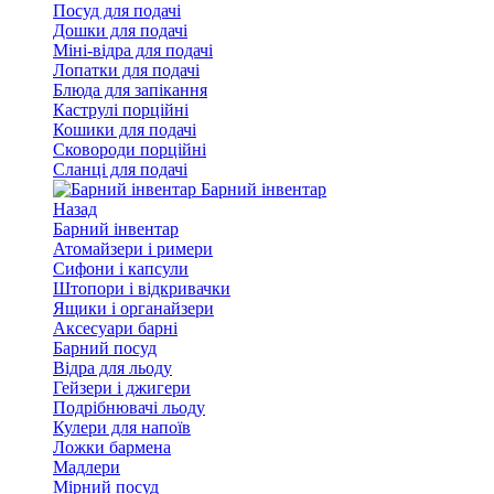
Посуд для подачі
Дошки для подачі
Міні-відра для подачі
Лопатки для подачі
Блюда для запікання
Каструлі порційні
Кошики для подачі
Сковороди порційні
Сланці для подачі
Барний інвентар
Назад
Барний інвентар
Атомайзери і римери
Сифони і капсули
Штопори і відкривачки
Ящики і органайзери
Аксесуари барні
Барний посуд
Відра для льоду
Гейзери і джигери
Подрібнювачі льоду
Кулери для напоїв
Ложки бармена
Мадлери
Мірний посуд