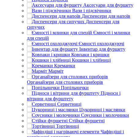
Аксесуари для фуршету
Вази і підсвічники
Диспенсери для напоїв
Диспенсери для
сипучих
Ємності і млинки
для спецій
Ємності охолоджуючі
Інвентар для фуршету
Ковпаки і кришки
Кошики і хлібниці
Креманки
Марміт
Органайзери для столових приборів
Попільнички
Підноси і
вітрини для фурштету
Серветниці
Цукорниці і маслянки
Соусники і молочники
Стійки фуршетні
Тортівниці
Чафіндіші і