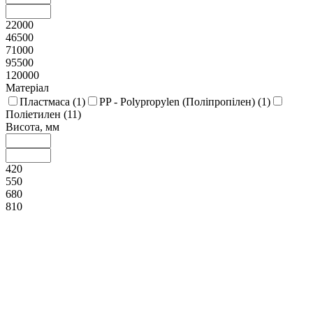
22000
46500
71000
95500
120000
Матеріал
Пластмаса (
1
)
PP - Polypropylen (Поліпропілен) (
1
)
Поліетилен (
11
)
Висота, мм
420
550
680
810
940
Ширина, мм
230
304
378
451