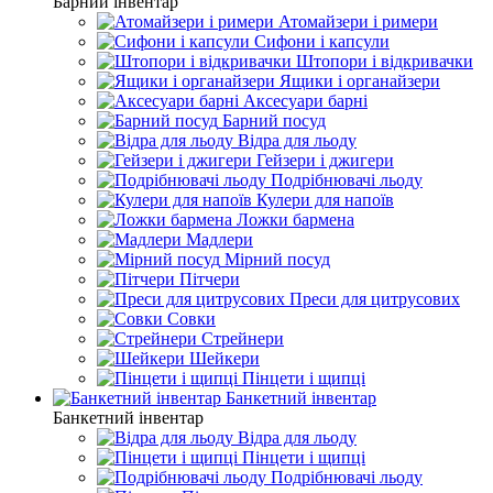
Барний інвентар
Атомайзери і римери
Сифони і капсули
Штопори і відкривачки
Ящики і органайзери
Аксесуари барні
Барний посуд
Відра для льоду
Гейзери і джигери
Подрібнювачі льоду
Кулери для напоїв
Ложки бармена
Мадлери
Мірний посуд
Пітчери
Преси для цитрусових
Совки
Стрейнери
Шейкери
Пінцети і щипці
Банкетний інвентар
Банкетний інвентар
Відра для льоду
Пінцети і щипці
Подрібнювачі льоду