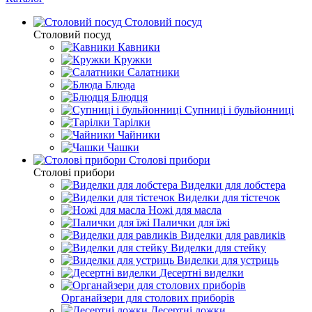
Столовий посуд
Столовий посуд
Кавники
Кружки
Салатники
Блюда
Блюдця
Супниці і бульйонниці
Тарілки
Чайники
Чашки
Столові прибори
Столові прибори
Виделки для лобстера
Виделки для тістечок
Ножі для масла
Палички для їжі
Виделки для равликів
Виделки для стейку
Виделки для устриць
Десертні виделки
Органайзери для столових приборів
Десертні ложки