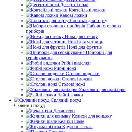
Десертні ножі
Коктейльні ложки
Кавові ложки
Лопатки для торту
Набори столових
приборів
Ножі для стейку
Ножі для устриць
Ножі для фруктів
Прибори для
сервірування
Рибні виделки
Рибні ножі
Столові виделки
Столові ложки
Столові ножі
Упаковки для приборів
Чайні ложки
Скляний посуд
Скляний посуд
Декантери
Келихи для коньяку
Келихи шале
Кружки зі скла
Пляшки