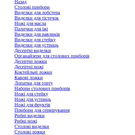
Назад
Столові прибори
Виделки для лобстера
Виделки для тістечок
Ножі для масла
Палички для їжі
Виделки для равликів
Виделки для стейку
Виделки для устриць
Десертні виделки
Органайзери для столових приборів
Десертні ложки
Десертні ножі
Коктейльні ложки
Кавові ложки
Лопатки для торту
Набори столових приборів
Ножі для стейку
Ножі для устриць
Ножі для фруктів
Прибори для сервірування
Рибні виделки
Рибні ножі
Столові виделки
Столові ложки