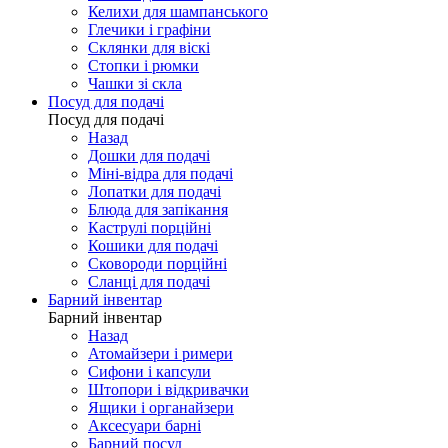
Келихи для шампанського
Глечики і графіни
Склянки для віскі
Стопки і рюмки
Чашки зі скла
Посуд для подачі
Посуд для подачі
Назад
Дошки для подачі
Міні-відра для подачі
Лопатки для подачі
Блюда для запікання
Каструлі порційні
Кошики для подачі
Сковороди порційні
Сланці для подачі
Барний інвентар
Барний інвентар
Назад
Атомайзери і римери
Сифони і капсули
Штопори і відкривачки
Ящики і органайзери
Аксесуари барні
Барний посуд