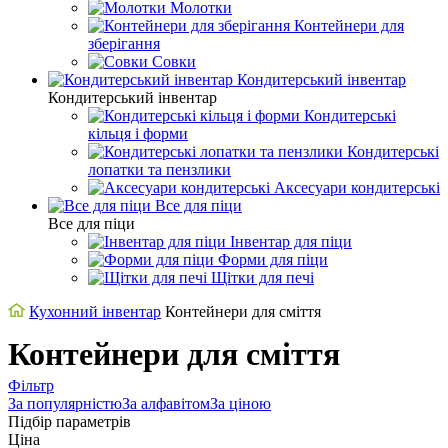
Молотки
Контейнери для
зберігання
Совки
Кондитерський інвентар
Кондитерський інвентар
Кондитерські
кільця і форми
Кондитерські
лопатки та пензлики
Аксесуари кондитерські
Все для піци
Все для піци
Інвентар для піци
Форми для піци
Щітки для печі
Кухонний інвентар
Контейнери для сміття
Контейнери для сміття
Фільтр
За популярністю
За алфавітом
За ціною
Підбір параметрів
Ціна