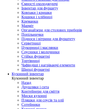
Ємності охолоджуючі
Інвентар для фуршету
Ковпаки і кришки
Кошики і хлібниці
Креманки
Марміт
Органайзери для столових приборів
Попільнички
Підноси і вітрини для фурштету
Серветниці
Цукорниці і маслянки
Соусники і молочники
Стійки фуршетні
Тортівниці
Чафіндіші і нагріваючі елементи
Щипці фуршетні
Кухонний інвентар
Кухонний інвентар
Назад
Друшляки і сита
Контейнери для сміття
Миски кухонні
Пляшки для соусів та олії
Сотейники
Кухонні ложки