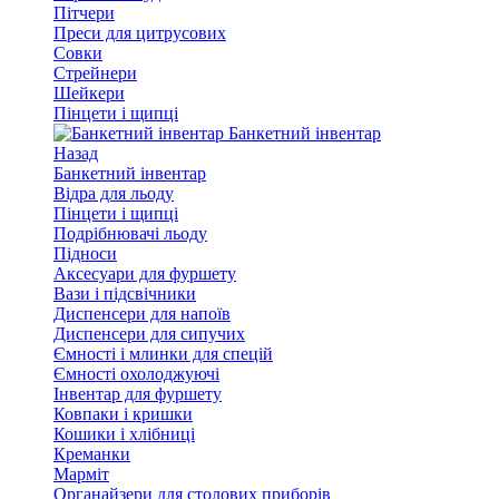
Пітчери
Преси для цитрусових
Совки
Стрейнери
Шейкери
Пінцети і щипці
Банкетний інвентар
Назад
Банкетний інвентар
Відра для льоду
Пінцети і щипці
Подрібнювачі льоду
Підноси
Аксесуари для фуршету
Вази і підсвічники
Диспенсери для напоїв
Диспенсери для сипучих
Ємності і млинки для спецій
Ємності охолоджуючі
Інвентар для фуршету
Ковпаки і кришки
Кошики і хлібниці
Креманки
Марміт
Органайзери для столових приборів