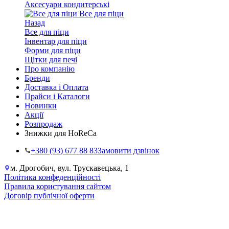
Аксесуари кондитерські
Все для піци
Назад
Все для піци
Інвентар для піци
Форми для піци
Щітки для печі
Про компанію
Бренди
Доставка і Оплата
Прайси і Каталоги
Новинки
Акції
Розпродаж
Знижки для HoReCa
+38‎0 (93) 677 88 83
Замовити дзвінок
м. Дрогобич, вул. Трускавецька, 1
Політика конфеденційності
Правила користування сайтом
Договір публічної оферти