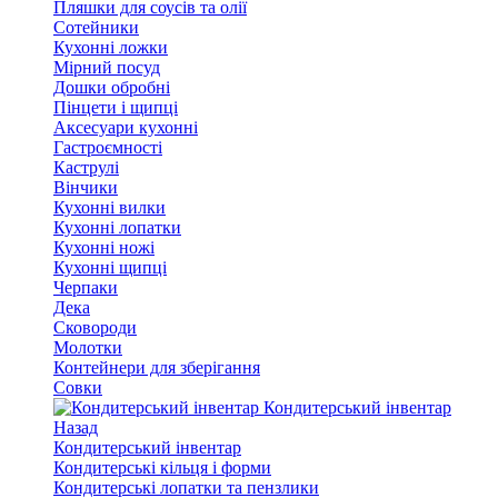
Пляшки для соусів та олії
Сотейники
Кухонні ложки
Мірний посуд
Дошки обробні
Пінцети і щипці
Аксесуари кухонні
Гастроємності
Каструлі
Вінчики
Кухонні вилки
Кухонні лопатки
Кухонні ножі
Кухонні щипці
Черпаки
Дека
Сковороди
Молотки
Контейнери для зберігання
Совки
Кондитерський інвентар
Назад
Кондитерський інвентар
Кондитерські кільця і форми
Кондитерські лопатки та пензлики