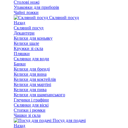
Столові ножі
Упаковки для приборів
Чайні ложки
Скляний посуд
Назад
Скляний посуд
Декантери
Келихи для коньяку
Келихи шале
Кружки зі скла
Пляшки
Склянки для води
Банки
Келихи для бренді
Келихи для вина
Келихи для коктейлів
Келихи для мартіні
Келихи для пива
Келихи для шампанського
Глечики і графіни
Склянки для віскі
Стопки і рюмки
Чашки зі скла
Посуд для подачі
Назад