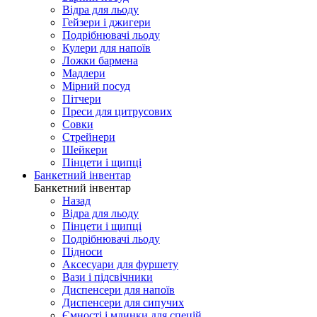
Відра для льоду
Гейзери і джигери
Подрібнювачі льоду
Кулери для напоїв
Ложки бармена
Мадлери
Мірний посуд
Пітчери
Преси для цитрусових
Совки
Стрейнери
Шейкери
Пінцети і щипці
Банкетний інвентар
Банкетний інвентар
Назад
Відра для льоду
Пінцети і щипці
Подрібнювачі льоду
Підноси
Аксесуари для фуршету
Вази і підсвічники
Диспенсери для напоїв
Диспенсери для сипучих
Ємності і млинки для спецій