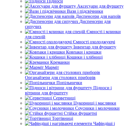
Підноси
Аксесуари для фуршету
Вази і підсвічники
Диспенсери для напоїв
Диспенсери для
сипучих
Ємності і млинки
для спецій
Ємності охолоджуючі
Інвентар для фуршету
Ковпаки і кришки
Кошики і хлібниці
Креманки
Марміт
Органайзери для столових приборів
Попільнички
Підноси і
вітрини для фурштету
Серветниці
Цукорниці і маслянки
Соусники і молочники
Стійки фуршетні
Тортівниці
Чафіндіші і