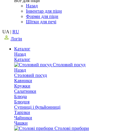
Все для піци
Назад
Інвентар для піци
Форми для піци
Щітки для печі
UA
|
RU
Логін
Каталог
Назад
Каталог
Столовий посуд
Назад
Столовий посуд
Кавники
Кружки
Салатники
Блюда
Блюдця
Супниці і бульйонниці
Тарілки
Чайники
Чашки
Столові прибори