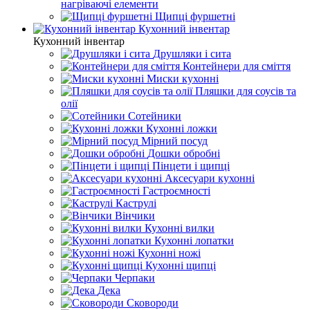
нагріваючі елементи
Щипці фуршетні
Кухонний інвентар
Кухонний інвентар
Друшляки і сита
Контейнери для сміття
Миски кухонні
Пляшки для соусів та
олії
Сотейники
Кухонні ложки
Мірний посуд
Дошки обробні
Пінцети і щипці
Аксесуари кухонні
Гастроємності
Каструлі
Вінчики
Кухонні вилки
Кухонні лопатки
Кухонні ножі
Кухонні щипці
Черпаки
Дека
Сковороди