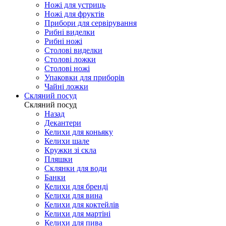
Ножі для устриць
Ножі для фруктів
Прибори для сервірування
Рибні виделки
Рибні ножі
Столові виделки
Столові ложки
Столові ножі
Упаковки для приборів
Чайні ложки
Скляний посуд
Скляний посуд
Назад
Декантери
Келихи для коньяку
Келихи шале
Кружки зі скла
Пляшки
Склянки для води
Банки
Келихи для бренді
Келихи для вина
Келихи для коктейлів
Келихи для мартіні
Келихи для пива