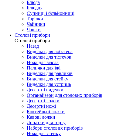
Блюда
Блюдця
Супниці і бульйонниці
Тарілки
Чайники
Чашки
Столові прибори
Столові прибори
Назад
Виделки для лобстера
Виделки для тістечок
Ножі для масла
Палички для їжі
Виделки для равликів
Виделки для стейку
Виделки для устриць
Десертні виделки
Органайзери для столових приборів
Десертні ложки
Десертні ножі
Коктейльні ложки
Кавові ложки
Лопатки для торту
Набори столових приборів
Ножі для стейку