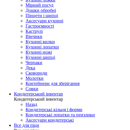
Мірний посуд
Дошки обробні
Пінцети і щипці
Аксесуари кухонні
Гастроємності
Каструлі
Вінчики
Кухонні вилки
Кухонні лопатки
Кухонні ножі
Кухонні щипці
Черпаки
Дека
Сковороди
Молотки
Контейнери для зберігання
Совки
Кондитерський інвентар
Кондитерський інвентар
Назад
Кондитерські кільця і форми
Кондитерські лопатки та пензлики
Аксесуари кондитерські
Все для піци