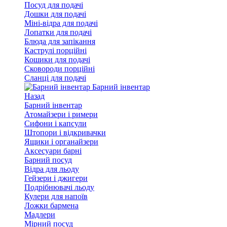
Посуд для подачі
Дошки для подачі
Міні-відра для подачі
Лопатки для подачі
Блюда для запікання
Каструлі порційні
Кошики для подачі
Сковороди порційні
Сланці для подачі
Барний інвентар
Назад
Барний інвентар
Атомайзери і римери
Сифони і капсули
Штопори і відкривачки
Ящики і органайзери
Аксесуари барні
Барний посуд
Відра для льоду
Гейзери і джигери
Подрібнювачі льоду
Кулери для напоїв
Ложки бармена
Мадлери
Мірний посуд