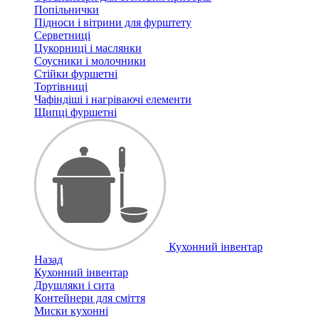
Попільнички
Підноси і вітрини для фурштету
Серветниці
Цукорниці і маслянки
Соусники і молочники
Стійки фуршетні
Тортівниці
Чафіндіші і нагріваючі елементи
Щипці фуршетні
Кухонний інвентар
Назад
Кухонний інвентар
Друшляки і сита
Контейнери для сміття
Миски кухонні