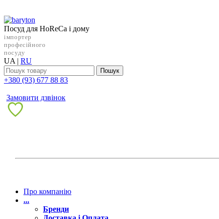
Посуд для HoReCa і дому
імпортер
професійного
посуду
UA
|
RU
Пошук
+38‎0 (93) 677 88 83
Замовити дзвінок
Про компанію
...
Бренди
Доставка і Оплата