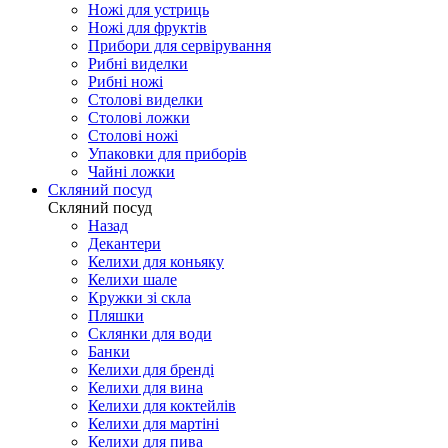
Ножі для устриць
Ножі для фруктів
Прибори для сервірування
Рибні виделки
Рибні ножі
Столові виделки
Столові ложки
Столові ножі
Упаковки для приборів
Чайні ложки
Скляний посуд
Скляний посуд
Назад
Декантери
Келихи для коньяку
Келихи шале
Кружки зі скла
Пляшки
Склянки для води
Банки
Келихи для бренді
Келихи для вина
Келихи для коктейлів
Келихи для мартіні
Келихи для пива