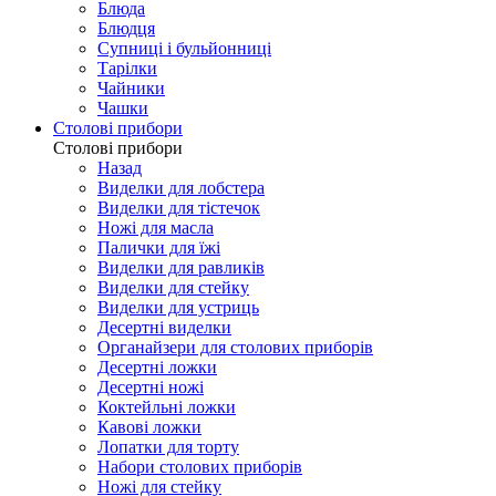
Блюда
Блюдця
Супниці і бульйонниці
Тарілки
Чайники
Чашки
Столові прибори
Столові прибори
Назад
Виделки для лобстера
Виделки для тістечок
Ножі для масла
Палички для їжі
Виделки для равликів
Виделки для стейку
Виделки для устриць
Десертні виделки
Органайзери для столових приборів
Десертні ложки
Десертні ножі
Коктейльні ложки
Кавові ложки
Лопатки для торту
Набори столових приборів
Ножі для стейку