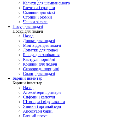
Келихи для шампанського
Глечики і графіни
Склянки для віскі
Стопки і рюмки
Чашки зі скла
Посуд для подачі
Посуд для подачі
Назад
Дошки для подачі
Міні-відра для подачі
Лопатки для подачі
Блюда для запікання
Каструлі порційні
Кошики для подачі
Сковороди порційні
Сланці для подачі
Барний інвентар
Барний інвентар
Назад
Атомайзери і римери
Сифони і капсули
Штопори і відкривачки
Ящики і органайзери
Аксесуари барні
Барний посуд